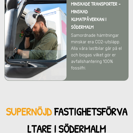
MINSKADE TRANSPORTER -
MINSKAD
KLIMATPÅVERKAN
I
SÖDERMALM
Samordnade hämtningar
minskar era CO2-utsläpp.
Alla våra lastbilar går på el
och biogas vilket gör er
avfallshantering 100%
fossilfri.
SUPERNÖJD
FASTIGHETSFÖRVA
LTARE I SÖDERMALM