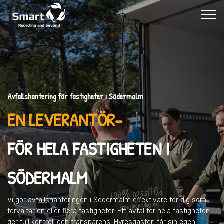
Avfallshantering för fastigheter i Södermalm
EN LEVERANTÖR–
FÖR HELA FASTIGHETEN I
SÖDERMALM
Vi gör avfallshanteringen
i Södermalm
effektivare för dig som
förvaltar en eller flera fastigheter. Ett avtal för hela fastigheten
ger full kontroll och transparens. Hyresgästen får sin egen