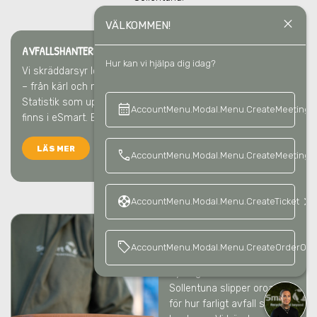
close
VÄLKOMMEN!
AVFALLSHANTERING & ÅTERVINNING
I SOLLENTUNA
Hur kan vi hjälpa dig idag?
Vi skräddarsyr lösningen för varje fastighet och hyresgäst
– från kärl och miljömöbler till skyltar och avfallshämtning.
Statistik som uppfyller CSRD-kraven och all info ni behöver
calendar_month
keyboard_a
AccountMenu.Modal.Menu.CreateMeeting
finns i eSmart. Enkelt ska det vara.
LÄS MER
call
AccountMenu.Modal.Menu.CreateMeetingCa
support
keyboard_arrow_right
AccountMenu.Modal.Menu.CreateTicket
FARLIGT AVFALL
I
sell
AccountMenu.Modal.Menu.CreateOrderOffe
SOLLENTUNA
Hyresgästerna
i
Sollentuna
slipper oroa sig
för hur farligt avfall ska