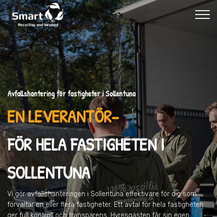
Avfallshantering för fastigheter i Sollentuna
EN LEVERANTÖR–
FÖR HELA FASTIGHETEN I
SOLLENTUNA
Vi gör avfallshanteringen
i Sollentuna
effektivare för dig som
förvaltar en eller flera fastigheter. Ett avtal för hela fastigheten
ger full kontroll och transparens. Hyresgästen får sin egen