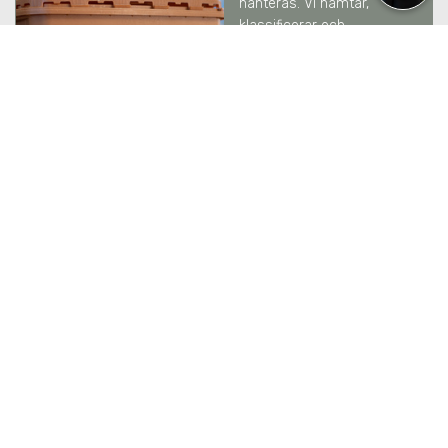
hanteras. Vi hämtar,
klassificerar och
rapporterar till
Naturvårdsverket enligt
gällande krav.
LÄS MER
SEKRETESSHANTERING
I
SOLLENTUNA
Vi hanterar känsliga
information med full
säkerhet och spårbarhet –
från hämtning och
transport till säker
destruktion. Enligt
säkerhetsnivåer DIN
66399.