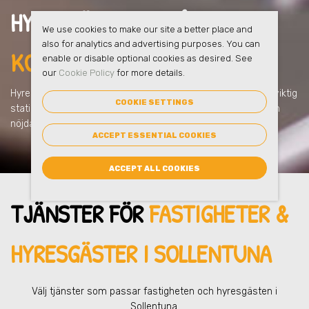
HYRESGÄSTERNA FÅR
FULL
We use cookies to make our site a better place and
also for analytics and advertising purposes. You can
KOLL I SOLLENTUNA
enable or disable optional cookies as desired. See
our
Cookie Policy
for more details.
Hyresgästerna får kontroll över sin avfallshantering och all viktig
COOKIE SETTINGS
statistik i eSmart = mindre administration = de blir glada och
nöjda!
ACCEPT ESSENTIAL COOKIES
ACCEPT ALL COOKIES
TJÄNSTER FÖR
FASTIGHETER &
HYRESGÄSTER
I SOLLENTUNA
Välj tjänster som passar fastigheten och hyresgästen
i
Sollentuna
.