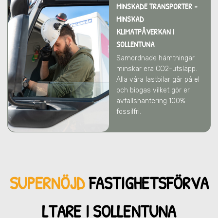
MINSKADE TRANSPORTER -
MINSKAD
KLIMATPÅVERKAN
I
SOLLENTUNA
Samordnade hämtningar
minskar era CO2-utsläpp.
Alla våra lastbilar går på el
och biogas vilket gör er
avfallshantering 100%
fossilfri.
SUPERNÖJD
FASTIGHETSFÖRVA
LTARE I SOLLENTUNA