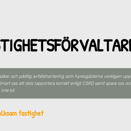
STIGHETSFÖRVALTAR
säker och pålitlig avfallshantering som hyresgästerna verkligen upps
mart oss att dels rapportera korrekt enligt CSRD samt spara oss oc
inte bli.
olksam fastighet