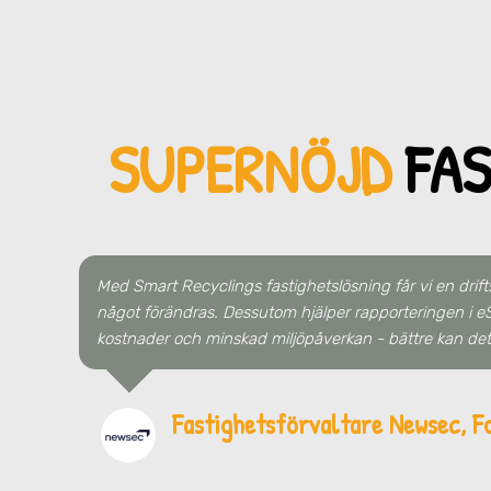
SUPERNÖJD
FA
Med Smart Recyclings fastighetslösning får vi en drift
något förändras. Dessutom hjälper rapporteringen i eS
kostnader och minskad miljöpåverkan - bättre kan det 
Fastighetsförvaltare Newsec, F