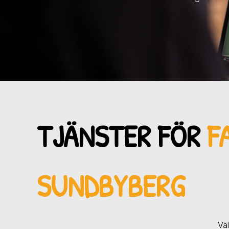
TJÄNSTER FÖR
F
SUNDBYBERG
Vä