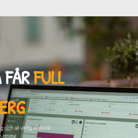
 FÅR
FULL
BERG
och all viktig statistik i
h nöjda!