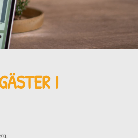
SGÄSTER
I
erg
.