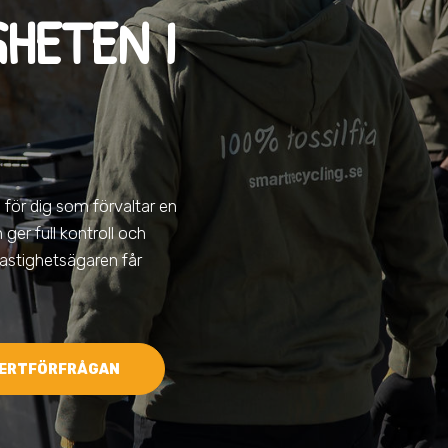
GHETEN I
 för dig som förvaltar en
n ger full kontroll och
fastighetsägaren får
ERTFÖRFRÅGAN