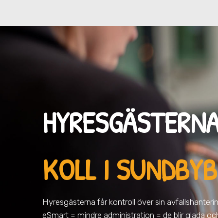
HYRESGÄSTERNA
KOLL I SUNDBY
Hyresgästerna får kontroll över sin avfallshantering 
eSmart = mindre administration = de blir glada oc