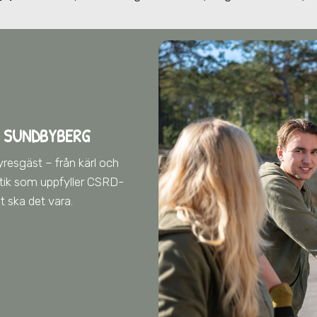
 SUNDBYBERG
yresgäst – från kärl och
istik som uppfyller CSRD-
lt ska det vara.