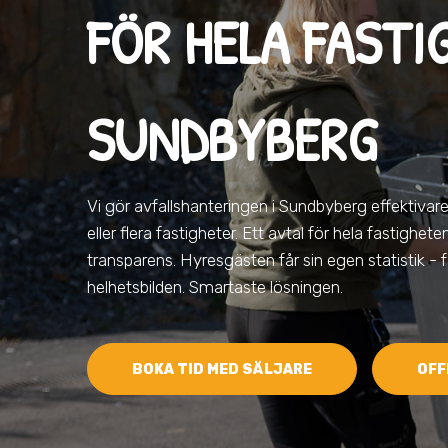
FÖR HELA FASTI
SUNDBYBERG
Vi gör avfallshanteringen
i Sundbyberg
effektivare
eller flera fastigheter. Ett avtal för hela fastighete
transparens. Hyresgästen får sin egen statistik - 
helhetsbilden. Smartaste lösningen.
BOKA TID MED SÄLJARE
OFF