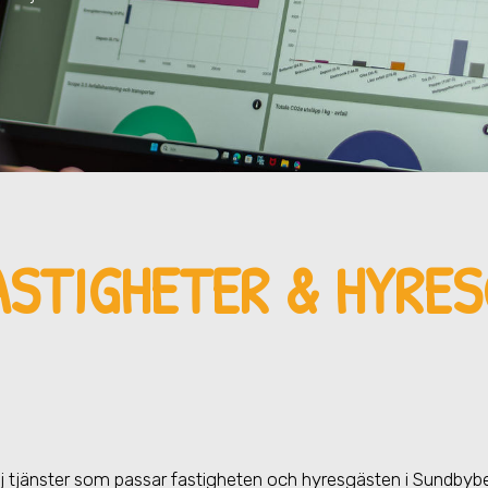
ASTIGHETER & HYRE
lj tjänster som passar fastigheten och hyresgästen
i Sundbyb