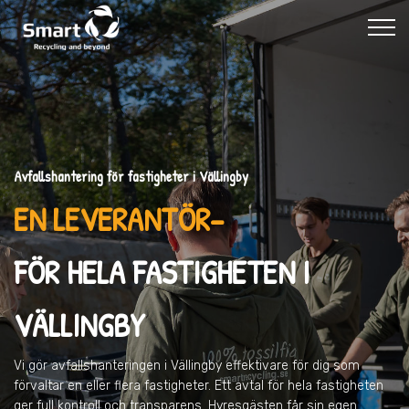
Avfallshantering för fastigheter i Vällingby
EN LEVERANTÖR–
FÖR HELA FASTIGHETEN I
VÄLLINGBY
Vi gör avfallshanteringen
i Vällingby
effektivare för dig som
förvaltar en eller flera fastigheter. Ett avtal för hela fastigheten
ger full kontroll och transparens. Hyresgästen får sin egen