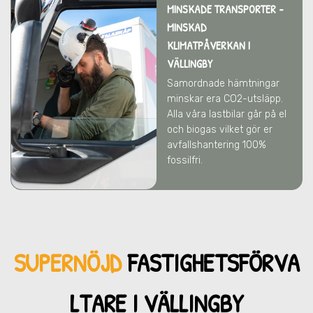
MINSKADE TRANSPORTER -
MINSKAD
KLIMATPÅVERKAN
I
VÄLLINGBY
Samordnade hämtningar
minskar era CO2-utsläpp.
Alla våra lastbilar går på el
och biogas vilket gör er
avfallshantering 100%
fossilfri.
SUPERNÖJD
FASTIGHETSFÖRVA
LTARE I VÄLLINGBY