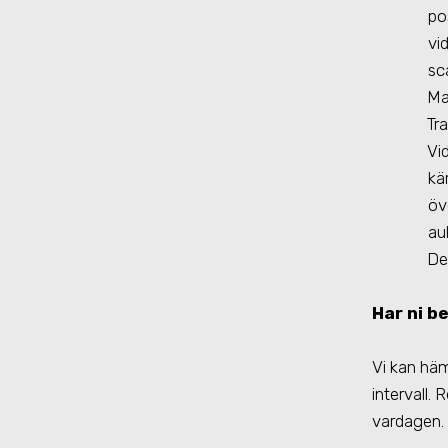
po
vi
sc
Ma
Tr
Vi
kä
öv
au
De
Har ni b
Vi kan hä
intervall.
vardagen.