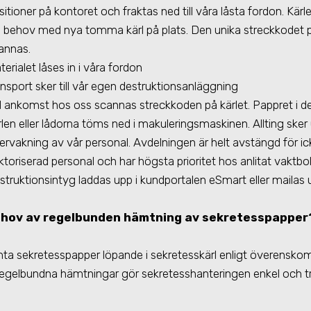
sitioner på kontoret och fraktas ned till våra låsta fordon. Kärl
d behov med nya tomma kärl på plats. Den unika streckkodet p
annas.
terialet låses in i våra fordon
ansport sker till vår egen destruktionsanläggning
d ankomst hos oss scannas streckkoden på kärlet. Pappret i de
rlen eller lådorna töms ned i makuleringsmaskinen. Allting sker
ervakning av vår personal. Avdelningen är helt avstängd för ic
ktoriserad personal och har högsta prioritet hos anlitat vaktbo
struktionsintyg laddas upp i kundportalen eSmart eller mailas 
ehov av regelbunden hämtning av sekretesspapper
mta sekretesspapper löpande i sekretesskärl enligt överensk
 Regelbundna hämtningar gör sekretesshanteringen enkel och t