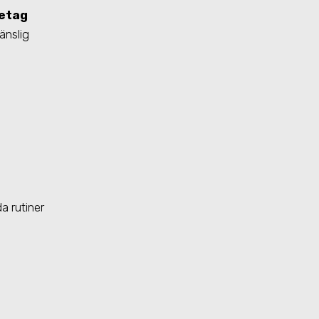
retag
änslig
a rutiner