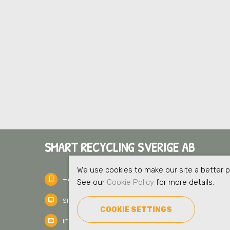
SMART RECYCLING SVERIGE AB
We use cookies to make our site a better pl
+46 8 56 211 811
phone_iphone
See our
Cookie Policy
for more details.
smartrecycling.se
desktop_mac
COOKIE SETTINGS
info@smartrecycling.se
mail