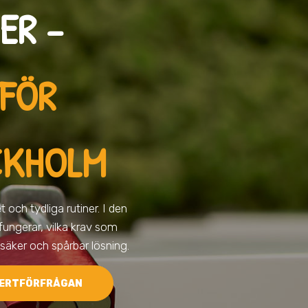
ER –
 FÖR
CKHOLM
och tydliga rutiner. I den
g fungerar, vilka krav som
 säker och spårbar lösning.
ERTFÖRFRÅGAN