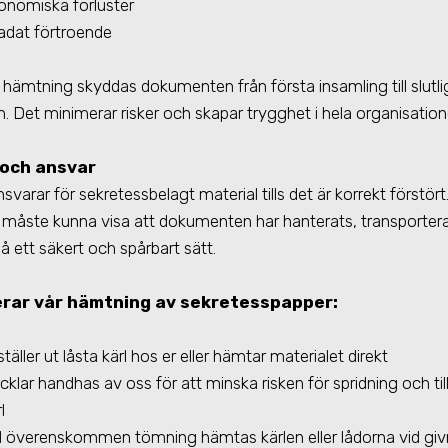
onomiska förluster
adat förtroende
hämtning skyddas dokumenten från första insamling till slutli
n. Det minimerar risker och skapar trygghet i hela organisation
 och ansvar
varar för sekretessbelagt material tills det är korrekt förstört
 måste kunna visa att dokumenten har hanterats, transporter
på ett säkert och spårbart sätt.
rar vår hämtning av sekretesspapper:
ställer ut låsta kärl hos er eller hämtar materialet direkt
cklar handhas av oss för att minska risken för spridning och till
l
d överenskommen tömning hämtas kärlen eller lådorna vid gi