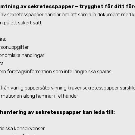
mtning av sekretesspapper – trygghet för ditt fö
av sekretesspapper handlar om att samla in dokument med k
n på ett säkert sätt.
ra:
rsonuppgifter
onomiska handlingar
tal
tern företagsinformation som inte längre ska sparas
ad från vanlig pappersåtervinning kräver sekretesspapper särskild
ormationen aldrig hamnar i fel händer.
 hantering av sekretesspapper kan leda till:
ridiska konsekvenser