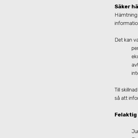
Säker hä
Hämtning 
informatio
Det kan va
pe
ek
av
in
Till skilln
så att inf
Felaktig
Ju