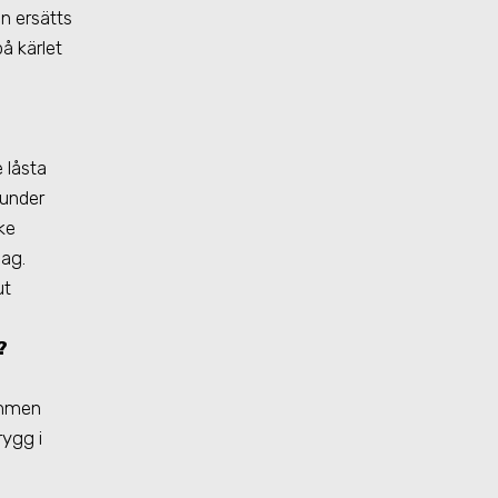
en ersätts
å kärlet
 låsta
 under
ke
lag.
ut
?
ommen
rygg i