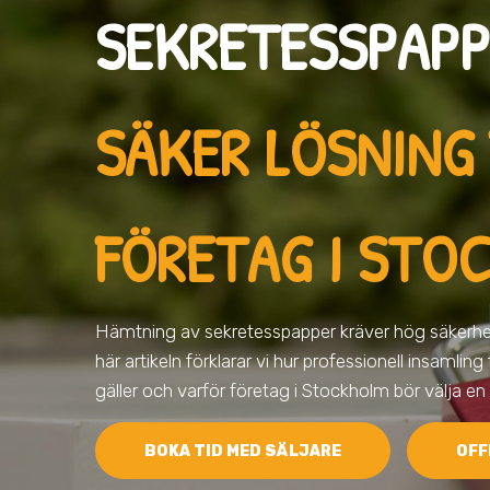
SEKRETESSPAPP
SÄKER LÖSNING
FÖRETAG I STO
Hämtning av sekretesspapper kräver hög säkerhet 
här artikeln förklarar vi hur professionell insamlin
gäller och varför företag i Stockholm bör välja en
BOKA TID MED SÄLJARE
OFF