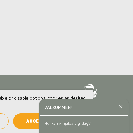
ble or disable optional cookies as desired.
close
VÄLKOMMEN!
ACCEPT ALL COOKIES
Hur kan vi hjälpa dig idag?