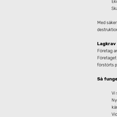
Ek
Sk
Med säker 
destruktio
Lagkrav
Företag ans
Företaget
förstörts 
Så funge
Vi 
Ny
kär
Vi