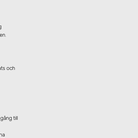
g
en.
.
ats och
gång till
vna