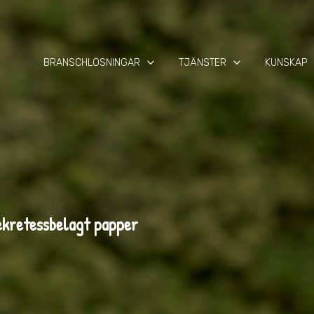
keyboard_arrow_down
keyboard_arrow_down
keyb
BRANSCHLÖSNINGAR
TJÄNSTER
KUNSKAP
ekretessbelagt papper