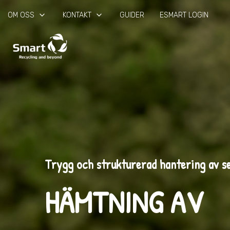
keyboard_arrow_down
keyboard_arrow_down
OM OSS
KONTAKT
GUIDER
ESMART LOGIN
Trygg och strukturerad hantering av s
HÄMTNING AV