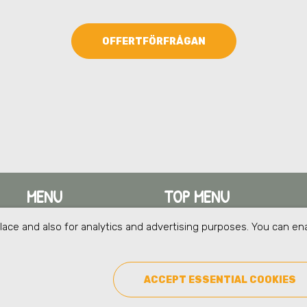
OFFERTFÖRFRÅGAN
MENU
TOP MENU
ace and also for analytics and advertising purposes. You can ena
keyboard_arrow_up
keyboard_arrow_up
BRANSCHLÖSNINGAR
OM OSS
keyboard_arrow_up
keyboard_arrow_up
TJÄNSTER
KONTAKT
ACCEPT ESSENTIAL COOKIES
keyboard_arrow_up
KUNSKAP
GUIDER