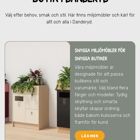
Välj efter behov, smak och stil. Här finns miljömöbler och kärl för
allt och alla
i Danderyd
.
SNYGGA MILJÖMÖBLER FÖR
SNYGGA BUTIKER
Våra miljömöbler är
designade för att passa
butikens stil och
varumärke. Välj bland flera
färger och modeller. Tydlig
skyltning och smarta
skyltar skapar ordning
både bakom kulisserna och
framför för kund.
LÄS MER