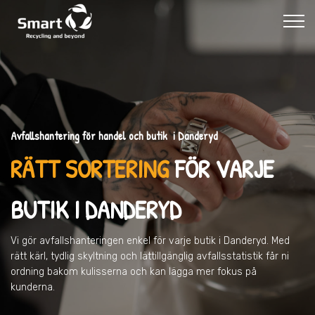
Avfallshantering för handel och butik i Danderyd
RÄTT SORTERING
FÖR VARJE
BUTIK
I DANDERYD
Vi gör avfallshanteringen enkel för varje butik
i Danderyd
. Med
rätt kärl, tydlig skyltning och lättillgänglig avfallsstatistik får ni
ordning bakom kulisserna och kan lägga mer fokus på
kunderna.