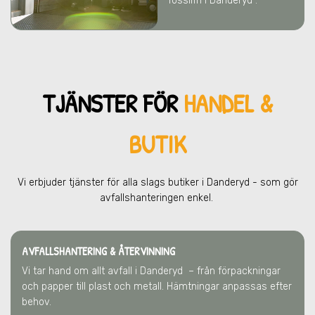
fossilfri i Danderyd .
TJÄNSTER FÖR
HANDEL &
BUTIK
Vi erbjuder tjänster för alla slags butiker
i Danderyd
- som gör
avfallshanteringen enkel.
AVFALLSHANTERING & ÅTERVINNING
Vi tar hand om allt avfall
i Danderyd
– från förpackningar
och papper till plast och metall. Hämtningar anpassas efter
behov.