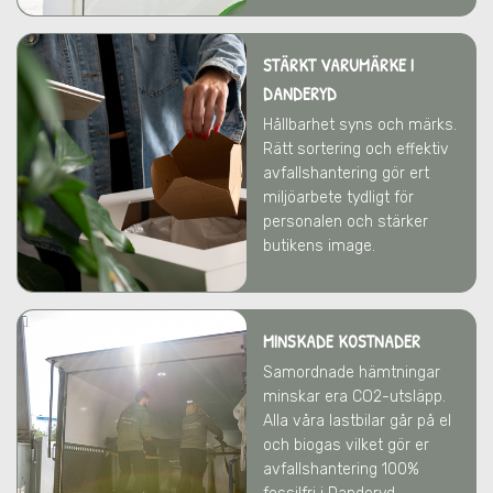
STÄRKT VARUMÄRKE
I
DANDERYD
Hållbarhet syns och märks.
Rätt sortering och effektiv
avfallshantering gör ert
miljöarbete tydligt för
personalen och stärker
butikens image.
MINSKADE KOSTNADER
Samordnade hämtningar
minskar era CO2-utsläpp.
Alla våra lastbilar går på el
och biogas vilket gör er
avfallshantering 100%