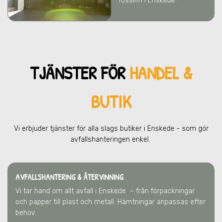
fossilfri i Enskede .
TJÄNSTER FÖR
HANDEL &
BUTIK
Vi erbjuder tjänster för alla slags butiker
i Enskede
- som gör
avfallshanteringen enkel.
AVFALLSHANTERING & ÅTERVINNING
Vi tar hand om allt avfall
i Enskede
– från förpackningar
och papper till plast och metall. Hämtningar anpassas efter
behov.