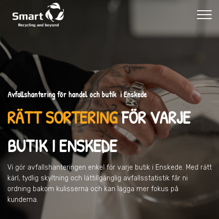
Avfallshantering för handel och butik i Enskede
RÄTT SORTERING
FÖR VARJE
BUTIK
I ENSKEDE
Vi gör avfallshanteringen enkel för varje butik
i Enskede
. Med rätt
kärl, tydlig skyltning och lättillgänglig avfallsstatistik får ni
ordning bakom kulisserna och kan lägga mer fokus på
kunderna.