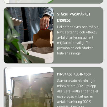
STÄRKT VARUMÄRKE
I
ENSKEDE
Hållbarhet syns och märks.
Rätt sortering och effektiv
avfallshantering gör ert
miljöarbete tydligt för
personalen och stärker
butikens image.
MINSKADE KOSTNADER
Samordnade hämtningar
minskar era CO2-utsläpp.
Alla våra lastbilar går på el
och biogas vilket gör er
avfallshantering 100%