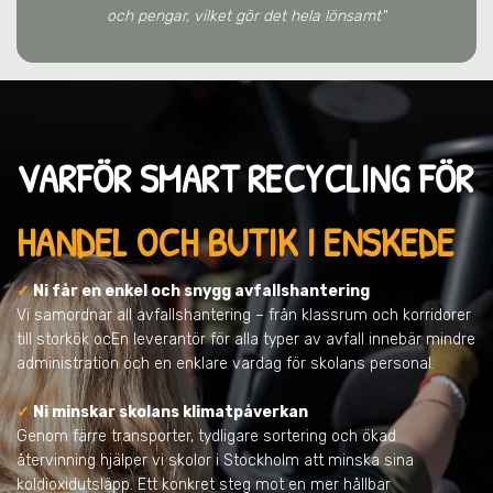
och pengar, vilket gör det hela lönsamt"
VARFÖR SMART RECYCLING FÖR
HANDEL OCH BUTIK I ENSKEDE
✓
Ni får en enkel och snygg avfallshantering
Vi samordnar all avfallshantering – från klassrum och korridorer
till storkök ocEn leverantör för alla typer av avfall innebär mindre
administration och en enklare vardag för skolans personal.
✓
Ni minskar skolans klimatpåverkan
Genom färre transporter, tydligare sortering och ökad
återvinning hjälper vi skolor i Stockholm att minska sina
koldioxidutsläpp. Ett konkret steg mot en mer hållbar