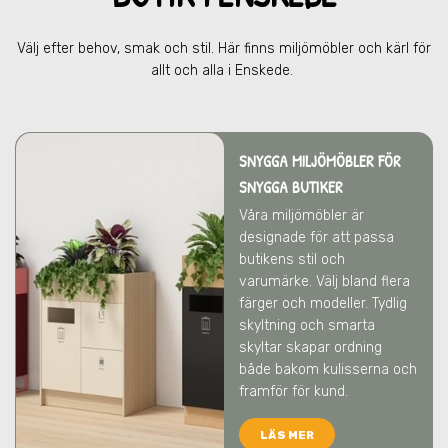
Välj efter behov, smak och stil. Här finns miljömöbler och kärl för
allt och alla
i Enskede
.
SNYGGA MILJÖMÖBLER FÖR
SNYGGA BUTIKER
Våra miljömöbler är
designade för att passa
butikens stil och
varumärke. Välj bland flera
färger och modeller. Tydlig
skyltning och smarta
skyltar skapar ordning
både bakom kulisserna och
framför för kund.
LÄS MER