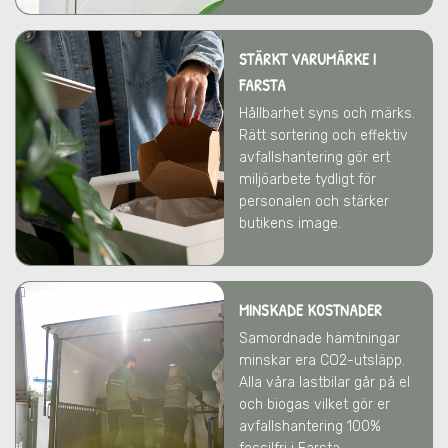
STÄRKT VARUMÄRKE
I
FARSTA
Hållbarhet syns och märks.
Rätt sortering och effektiv
avfallshantering gör ert
miljöarbete tydligt för
personalen och stärker
butikens image.
MINSKADE KOSTNADER
Samordnade hämtningar
minskar era CO2-utsläpp.
Alla våra lastbilar går på el
och biogas vilket gör er
avfallshantering 100%