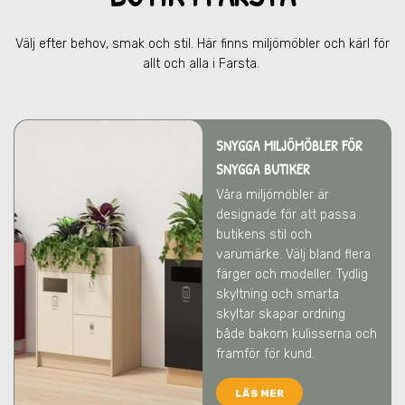
Välj efter behov, smak och stil. Här finns miljömöbler och kärl för
allt och alla
i Farsta
.
SNYGGA MILJÖMÖBLER FÖR
SNYGGA BUTIKER
Våra miljömöbler är
designade för att passa
butikens stil och
varumärke. Välj bland flera
färger och modeller. Tydlig
skyltning och smarta
skyltar skapar ordning
både bakom kulisserna och
framför för kund.
LÄS MER