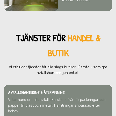
fossilfri i Farsta .
TJÄNSTER FÖR
HANDEL &
BUTIK
Vi erbjuder tjänster för alla slags butiker
i Farsta
- som gör
avfallshanteringen enkel.
AVFALLSHANTERING & ÅTERVINNING
Vi tar hand om allt avfall
i Farsta
– från förpackningar och
papper till plast och metall. Hämtningar anpassas efter
behov.