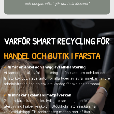
och pengar, vilket gör det hela lönsamt"
VARFÖR SMART RECYCLING FÖR
HANDEL OCH BUTIK I FARSTA
✓
Ni får en enkel och snygg avfallshantering
Vi samordnar all avfallshantering – från klassrum och korridorer
till storkök ocEn leverantör för alla typer av avfall innebär mindre
administration och en enklare vardag för skolans personal.
✓
Ni minskar skolans klimatpåverkan
Genom färre transporter, tydligare sortering och ökad
återvinning hjälper vi skolor i Stockholm att minska sina
koldioxidutsläpp. Ett konkret steg mot en mer hållbar