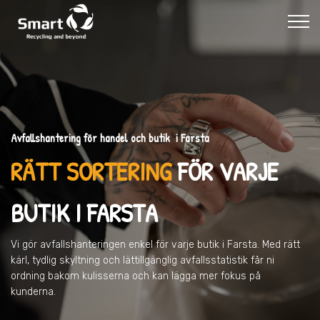
Avfallshantering för handel och butik i Farsta
RÄTT SORTERING
FÖR VARJE
BUTIK
I FARSTA
Vi gör avfallshanteringen enkel för varje butik
i Farsta
. Med rätt
kärl, tydlig skyltning och lättillgänglig avfallsstatistik får ni
ordning bakom kulisserna och kan lägga mer fokus på
kunderna.