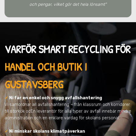
och pengar, vilket gör det hela lönsamt"
VARFÖR SMART RECYCLING FÖR
HANDEL OCH BUTIK I
GUSTAVSBERG
✓
Ni får en enkel och snygg avfallshantering
Vi samordnar all avfallshantering – från klassrum och korridorer
till storkök ocEn leverantör för alla typer av avfall innebär mindre
administration och en enklare vardag för skolans personal.
✓
Ni minskar skolans klimatpåverkan