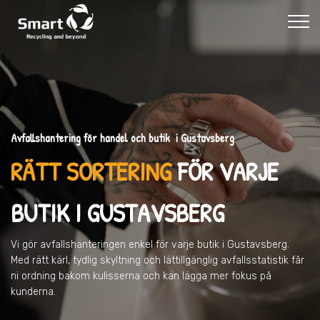
Avfallshantering för handel och butik i Gustavsberg
RÄTT SORTERING
FÖR VARJE
BUTIK
I GUSTAVSBERG
Vi gör avfallshanteringen enkel för varje butik
i Gustavsberg
.
Med rätt kärl, tydlig skyltning och lättillgänglig avfallsstatistik får
ni ordning bakom kulisserna och kan lägga mer fokus på
kunderna.