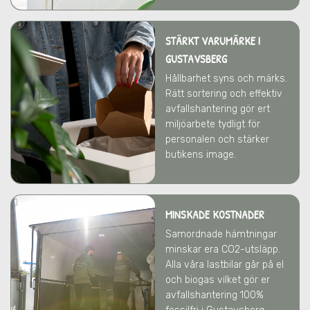
STÄRKT VARUMÄRKE
I
GUSTAVSBERG
Hållbarhet syns och märks.
Rätt sortering och effektiv
avfallshantering gör ert
miljöarbete tydligt för
personalen och stärker
butikens image.
MINSKADE KOSTNADER
Samordnade hämtningar
minskar era CO2-utsläpp.
Alla våra lastbilar går på el
och biogas vilket gör er
avfallshantering 100%