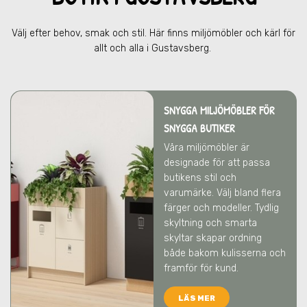
Välj efter behov, smak och stil. Här finns miljömöbler och kärl för
allt och alla
i Gustavsberg
.
SNYGGA MILJÖMÖBLER FÖR
SNYGGA BUTIKER
Våra miljömöbler är
designade för att passa
butikens stil och
varumärke. Välj bland flera
färger och modeller. Tydlig
skyltning och smarta
skyltar skapar ordning
både bakom kulisserna och
framför för kund.
LÄS MER