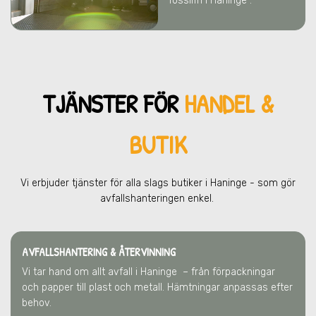
fossilfri i Haninge .
TJÄNSTER FÖR
HANDEL &
BUTIK
Vi erbjuder tjänster för alla slags butiker
i Haninge
- som gör
avfallshanteringen enkel.
AVFALLSHANTERING & ÅTERVINNING
Vi tar hand om allt avfall
i Haninge
– från förpackningar
och papper till plast och metall. Hämtningar anpassas efter
behov.