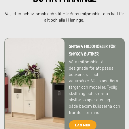
Välj efter behov, smak och stil. Här finns miljömöbler och kärl för
allt och alla
i Haninge
.
SNYGGA MILJÖMÖBLER FÖR
SNYGGA BUTIKER
Våra miljömöbler är
designade för att passa
butikens stil och
varumärke. Välj bland flera
färger och modeller. Tydlig
skyltning och smarta
skyltar skapar ordning
både bakom kulisserna och
framför för kund.
LÄS MER