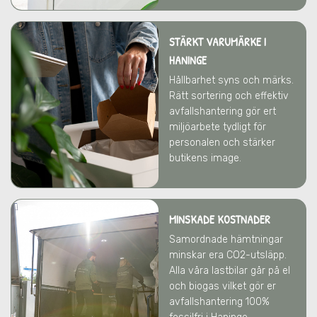
STÄRKT VARUMÄRKE
I
HANINGE
Hållbarhet syns och märks.
Rätt sortering och effektiv
avfallshantering gör ert
miljöarbete tydligt för
personalen och stärker
butikens image.
MINSKADE KOSTNADER
Samordnade hämtningar
minskar era CO2-utsläpp.
Alla våra lastbilar går på el
och biogas vilket gör er
avfallshantering 100%