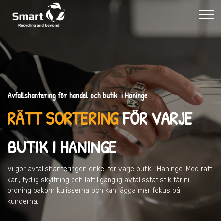
Avfallshantering för handel och butik i Haninge
RÄTT SORTERING
FÖR VARJE
BUTIK
I HANINGE
Vi gör avfallshanteringen enkel för varje butik
i Haninge
. Med rätt
kärl, tydlig skyltning och lättillgänglig avfallsstatistik får ni
ordning bakom kulisserna och kan lägga mer fokus på
kunderna.