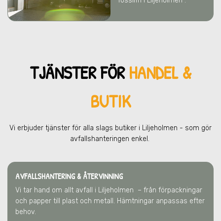
fossilfri i Liljeholmen .
TJÄNSTER FÖR
HANDEL &
BUTIK
Vi erbjuder tjänster för alla slags butiker
i Liljeholmen
- som gör
avfallshanteringen enkel.
AVFALLSHANTERING & ÅTERVINNING
Vi tar hand om allt avfall
i Liljeholmen
– från förpackningar
och papper till plast och metall. Hämtningar anpassas efter
behov.