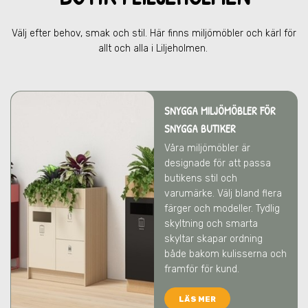
Välj efter behov, smak och stil. Här finns miljömöbler och kärl för
allt och alla
i Liljeholmen
.
SNYGGA MILJÖMÖBLER FÖR
SNYGGA BUTIKER
Våra miljömöbler är
designade för att passa
butikens stil och
varumärke. Välj bland flera
färger och modeller. Tydlig
skyltning och smarta
skyltar skapar ordning
både bakom kulisserna och
framför för kund.
LÄS MER