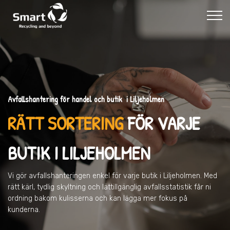
Avfallshantering för handel och butik i Liljeholmen
RÄTT SORTERING
FÖR VARJE
BUTIK
I LILJEHOLMEN
Vi gör avfallshanteringen enkel för varje butik
i Liljeholmen
. Med
rätt kärl, tydlig skyltning och lättillgänglig avfallsstatistik får ni
ordning bakom kulisserna och kan lägga mer fokus på
kunderna.