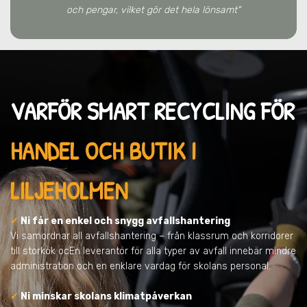
och pengar, vilket gör det hela lönsamt"
VARFÖR SMART RECYCLING FÖR
HANDEL OCH BUTIK I
LILJEHOLMEN
✓
Ni får en enkel och snygg avfallshantering
Vi samordnar all avfallshantering – från klassrum och korridorer
till storkök ocEn leverantör för alla typer av avfall innebär mindre
administration och en enklare vardag för skolans personal.
✓
Ni minskar skolans klimatpåverkan