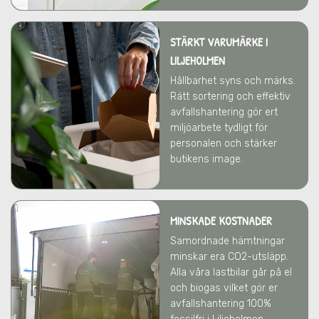
STÄRKT VARUMÄRKE
I
LILJEHOLMEN
Hållbarhet syns och märks.
Rätt sortering och effektiv
avfallshantering gör ert
miljöarbete tydligt för
personalen och stärker
butikens image.
MINSKADE KOSTNADER
Samordnade hämtningar
minskar era CO2-utsläpp.
Alla våra lastbilar går på el
och biogas vilket gör er
avfallshantering 100%