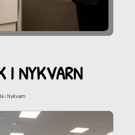
IK
I NYKVARN
lla
i Nykvarn
.