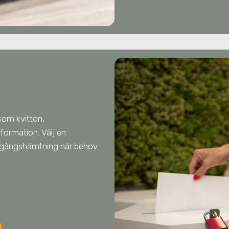
som kvitton,
formation. Välj en
engångshämtning när behov
l.