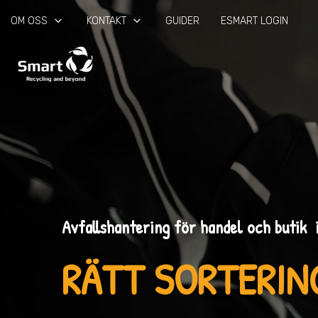
keyboard_arrow_down
keyboard_arrow_down
OM OSS
KONTAKT
GUIDER
ESMART LOGIN
Avfallshantering för handel och butik 
RÄTT SORTERIN