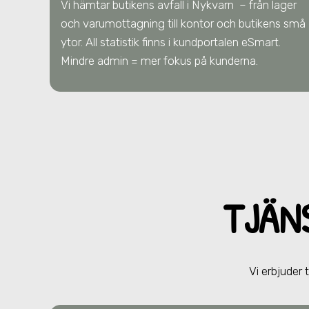
Vi hämtar butikens avfall
i Nykvarn
– från lager
och varumottagning till kontor och butikens små
ytor. All statistik finns i kundportalen eSmart.
Mindre admin = mer fokus på kunderna.
TJÄN
Vi erbjuder 