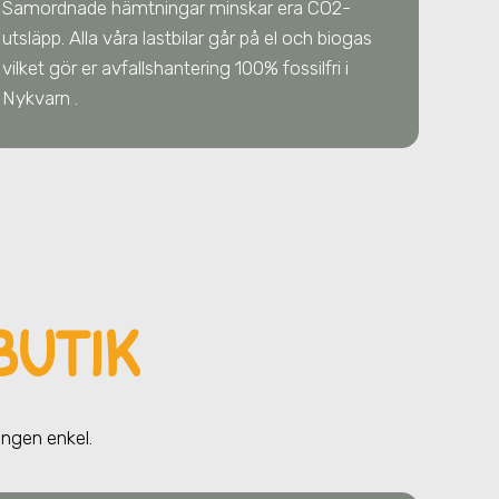
Samordnade hämtningar minskar era CO2-
utsläpp. Alla våra lastbilar går på el och biogas
vilket gör er avfallshantering 100% fossilfri i
Nykvarn .
BUTIK
ingen enkel.