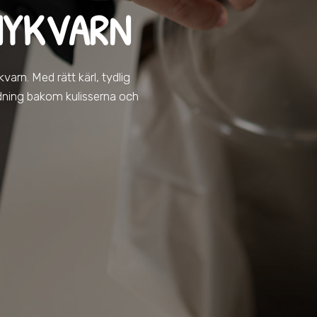
NYKVARN
ykvarn
. Med rätt kärl, tydlig
 ordning bakom kulisserna och