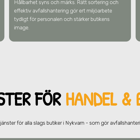
Hållbarhet syns och märks. Rätt sortering och
effektiv avfallshantering gör ert miljöarbete
tydligt för personalen och stärker butikens
image.
STER FÖR
HANDEL & 
tjänster för alla slags butiker
i Nykvarn
- som gör avfallshanter