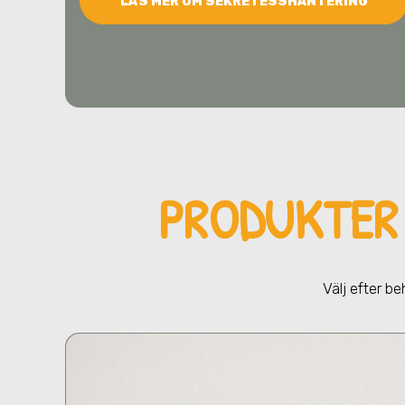
LÄS MER OM SEKRETESSHANTERING
PRODUKTER
Välj efter be