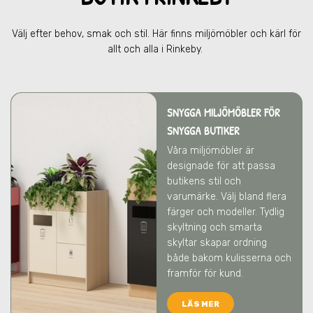
Välj efter behov, smak och stil. Här finns miljömöbler och kärl för
allt och alla
i Rinkeby
.
SNYGGA MILJÖMÖBLER FÖR
SNYGGA BUTIKER
Våra miljömöbler är
designade för att passa
butikens stil och
varumärke. Välj bland flera
färger och modeller. Tydlig
skyltning och smarta
skyltar skapar ordning
både bakom kulisserna och
framför för kund.
LÄS MER