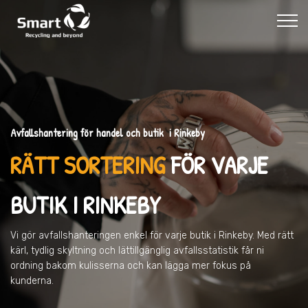
Avfallshantering för handel och butik i Rinkeby
RÄTT SORTERING
FÖR VARJE
BUTIK
I RINKEBY
Vi gör avfallshanteringen enkel för varje butik
i Rinkeby
. Med rätt
kärl, tydlig skyltning och lättillgänglig avfallsstatistik får ni
ordning bakom kulisserna och kan lägga mer fokus på
kunderna.