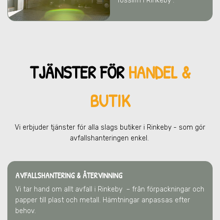
fossilfri i Rinkeby .
TJÄNSTER FÖR
HANDEL &
BUTIK
Vi erbjuder tjänster för alla slags butiker
i Rinkeby
- som gör
avfallshanteringen enkel.
AVFALLSHANTERING & ÅTERVINNING
Vi tar hand om allt avfall
i Rinkeby
– från förpackningar och
papper till plast och metall. Hämtningar anpassas efter
behov.