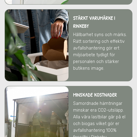
STÄRKT VARUMÄRKE
I
RINKEBY
Hållbarhet syns och märks.
Rätt sortering och effektiv
avfallshantering gör ert
miljöarbete tydligt för
personalen och stärker
butikens image.
MINSKADE KOSTNADER
Samordnade hämtningar
minskar era CO2-utsläpp.
Alla våra lastbilar går på el
och biogas vilket gör er
avfallshantering 100%