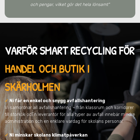
och pengar, vilket gör det hela lönsamt"
VARFÖR SMART RECYCLING FÖR
HANDEL OCH BUTIK I
SKÄRHOLMEN
✓
Ni får en enkel och snygg avfallshantering
Vi samordnar all avfallshantering – från klassrum och korridorer
till storkök ocEn leverantör för alla typer av avfall innebär mindre
administration och en enklare vardag för skolans personal.
✓
Ni minskar skolans klimatpåverkan