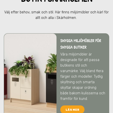
Välj efter behov, smak och stil. Här finns miljömöbler och kärl för
allt och alla
i Skärholmen
.
SNYGGA MILJÖMÖBLER FÖR
SNYGGA BUTIKER
Våra miljömöbler är
designade för att passa
butikens stil och
varumärke. Välj bland flera
färger och modeller. Tydlig
skyltning och smarta
skyltar skapar ordning
både bakom kulisserna och
framför för kund.
LÄS MER