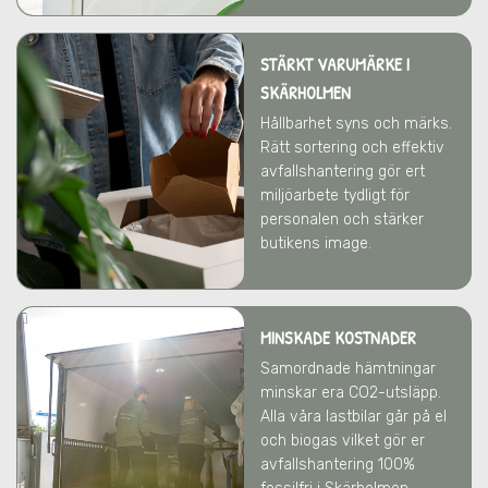
STÄRKT VARUMÄRKE
I
SKÄRHOLMEN
Hållbarhet syns och märks.
Rätt sortering och effektiv
avfallshantering gör ert
miljöarbete tydligt för
personalen och stärker
butikens image.
MINSKADE KOSTNADER
Samordnade hämtningar
minskar era CO2-utsläpp.
Alla våra lastbilar går på el
och biogas vilket gör er
avfallshantering 100%