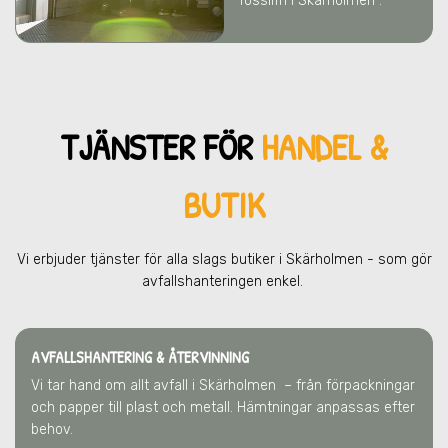
fossilfri i Skärholmen .
TJÄNSTER FÖR
HANDEL &
BUTIK
Vi erbjuder tjänster för alla slags butiker
i Skärholmen
- som gör
avfallshanteringen enkel.
AVFALLSHANTERING & ÅTERVINNING
Vi tar hand om allt avfall
i Skärholmen
– från förpackningar
och papper till plast och metall. Hämtningar anpassas efter
behov.