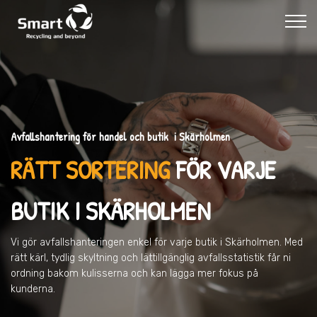
Avfallshantering för handel och butik i Skärholmen
RÄTT SORTERING
FÖR VARJE
BUTIK
I SKÄRHOLMEN
Vi gör avfallshanteringen enkel för varje butik
i Skärholmen
. Med
rätt kärl, tydlig skyltning och lättillgänglig avfallsstatistik får ni
ordning bakom kulisserna och kan lägga mer fokus på
kunderna.