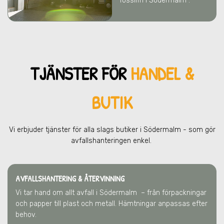
fossilfri i Södermalm .
TJÄNSTER FÖR
HANDEL &
BUTIK
Vi erbjuder tjänster för alla slags butiker
i Södermalm
- som gör
avfallshanteringen enkel.
AVFALLSHANTERING & ÅTERVINNING
Vi tar hand om allt avfall
i Södermalm
– från förpackningar
och papper till plast och metall. Hämtningar anpassas efter
behov.