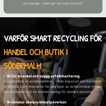
och pengar, vilket gör det hela lönsamt"
VARFÖR SMART RECYCLING FÖR
HANDEL OCH BUTIK I
SÖDERMALM
✓
Ni får en enkel och snygg avfallshantering
Vi samordnar all avfallshantering – från klassrum och korridorer
till storkök ocEn leverantör för alla typer av avfall innebär mindre
administration och en enklare vardag för skolans personal.
✓
Ni minskar skolans klimatpåverkan