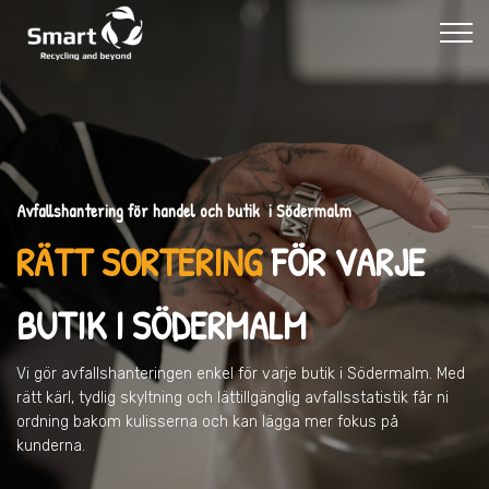
Avfallshantering för handel och butik i Södermalm
RÄTT SORTERING
FÖR VARJE
BUTIK
I SÖDERMALM
Vi gör avfallshanteringen enkel för varje butik
i Södermalm
. Med
rätt kärl, tydlig skyltning och lättillgänglig avfallsstatistik får ni
ordning bakom kulisserna och kan lägga mer fokus på
kunderna.