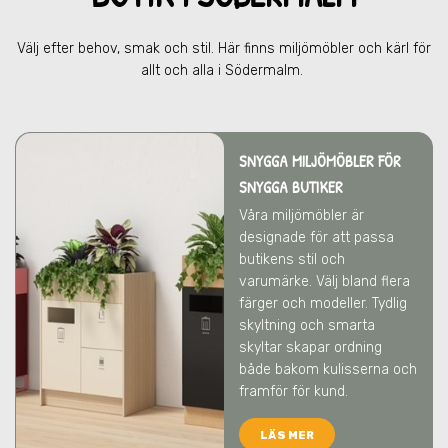
Välj efter behov, smak och stil. Här finns miljömöbler och kärl för
allt och alla
i Södermalm
.
SNYGGA MILJÖMÖBLER FÖR
SNYGGA BUTIKER
Våra miljömöbler är
designade för att passa
butikens stil och
varumärke. Välj bland flera
färger och modeller. Tydlig
skyltning och smarta
skyltar skapar ordning
både bakom kulisserna och
framför för kund.
LÄS MER