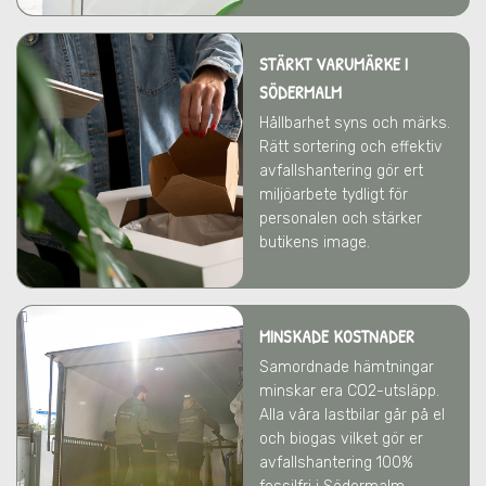
STÄRKT VARUMÄRKE
I
SÖDERMALM
Hållbarhet syns och märks.
Rätt sortering och effektiv
avfallshantering gör ert
miljöarbete tydligt för
personalen och stärker
butikens image.
MINSKADE KOSTNADER
Samordnade hämtningar
minskar era CO2-utsläpp.
Alla våra lastbilar går på el
och biogas vilket gör er
avfallshantering 100%