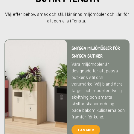
Välj efter behov, smak och stil. Här finns miljömöbler och kärl för
allt och alla
i Tensta
.
SNYGGA MILJÖMÖBLER FÖR
SNYGGA BUTIKER
Våra miljömöbler är
designade för att passa
butikens stil och
varumärke. Välj bland flera
färger och modeller. Tydlig
skyltning och smarta
skyltar skapar ordning
både bakom kulisserna och
framför för kund.
LÄS MER