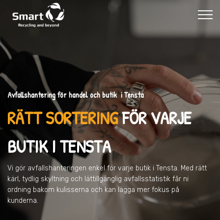
Avfallshantering för handel och butik i Tensta
RÄTT SORTERING
FÖR VARJE
BUTIK
I TENSTA
Vi gör avfallshanteringen enkel för varje butik
i Tensta
. Med rätt
kärl, tydlig skyltning och lättillgänglig avfallsstatistik får ni
ordning bakom kulisserna och kan lägga mer fokus på
kunderna.