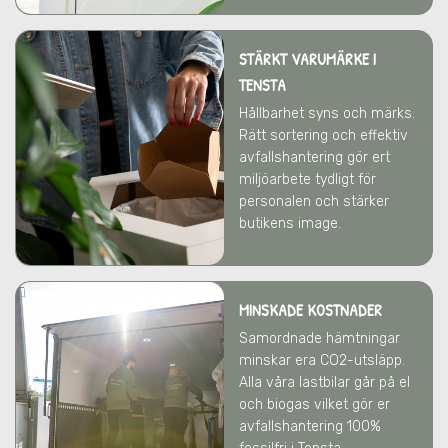
STÄRKT VARUMÄRKE
I
TENSTA
Hållbarhet syns och märks.
Rätt sortering och effektiv
avfallshantering gör ert
miljöarbete tydligt för
personalen och stärker
butikens image.
MINSKADE KOSTNADER
Samordnade hämtningar
minskar era CO2-utsläpp.
Alla våra lastbilar går på el
och biogas vilket gör er
avfallshantering 100%