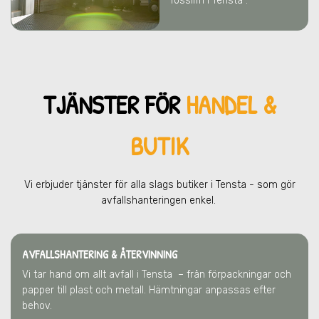
fossilfri i Tensta .
TJÄNSTER FÖR
HANDEL &
BUTIK
Vi erbjuder tjänster för alla slags butiker
i Tensta
- som gör
avfallshanteringen enkel.
AVFALLSHANTERING & ÅTERVINNING
Vi tar hand om allt avfall
i Tensta
– från förpackningar och
papper till plast och metall. Hämtningar anpassas efter
behov.