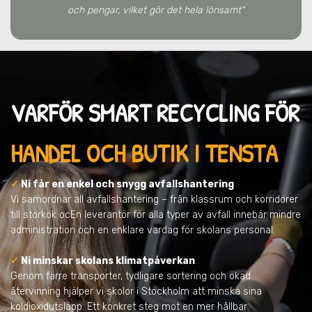
och pengar, vilket gör det hela lönsamt"
VARFÖR SMART RECYCLING FÖR
HANDEL OCH BUTIK I TENSTA
✓
Ni får en enkel och snygg avfallshantering
Vi samordnar all avfallshantering – från klassrum och korridorer
till storkök ocEn leverantör för alla typer av avfall innebär mindre
administration och en enklare vardag för skolans personal.
✓
Ni minskar skolans klimatpåverkan
Genom färre transporter, tydligare sortering och ökad
återvinning hjälper vi skolor i Stockholm att minska sina
koldioxidutsläpp. Ett konkret steg mot en mer hållbar