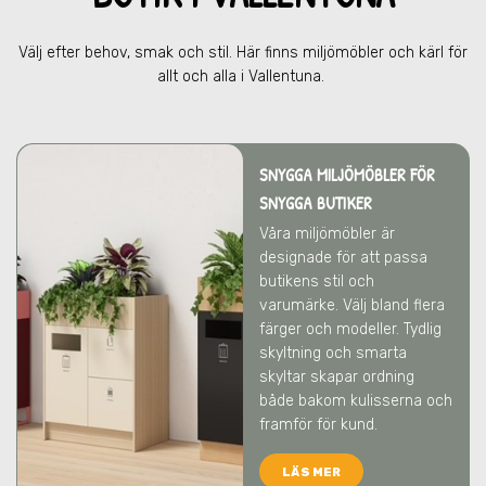
Välj efter behov, smak och stil. Här finns miljömöbler och kärl för
allt och alla
i Vallentuna
.
SNYGGA MILJÖMÖBLER FÖR
SNYGGA BUTIKER
Våra miljömöbler är
designade för att passa
butikens stil och
varumärke. Välj bland flera
färger och modeller. Tydlig
skyltning och smarta
skyltar skapar ordning
både bakom kulisserna och
framför för kund.
LÄS MER