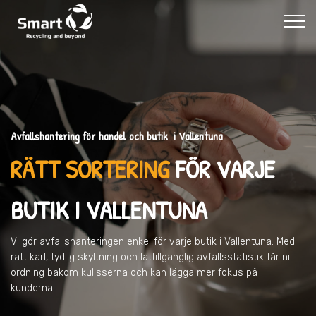
Avfallshantering för handel och butik i Vallentuna
RÄTT SORTERING
FÖR VARJE
BUTIK
I VALLENTUNA
Vi gör avfallshanteringen enkel för varje butik
i Vallentuna
. Med
rätt kärl, tydlig skyltning och lättillgänglig avfallsstatistik får ni
ordning bakom kulisserna och kan lägga mer fokus på
kunderna.