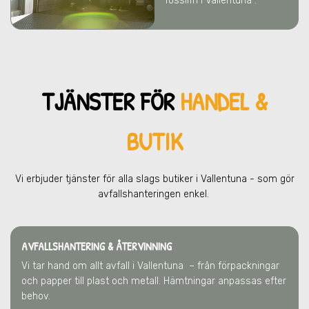
fossilfri i Vallentuna .
TJÄNSTER FÖR
HANDEL &
BUTIK
Vi erbjuder tjänster för alla slags butiker
i Vallentuna
- som gör
avfallshanteringen enkel.
AVFALLSHANTERING & ÅTERVINNING
Vi tar hand om allt avfall
i Vallentuna
– från förpackningar
och papper till plast och metall. Hämtningar anpassas efter
behov.