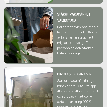
STÄRKT VARUMÄRKE
I
VALLENTUNA
Hållbarhet syns och märks.
Rätt sortering och effektiv
avfallshantering gör ert
miljöarbete tydligt för
personalen och stärker
butikens image.
MINSKADE KOSTNADER
Samordnade hämtningar
minskar era CO2-utsläpp.
Alla våra lastbilar går på el
och biogas vilket gör er
avfallshantering 100%