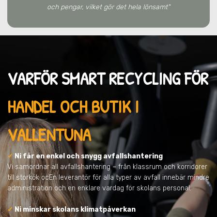
och pengar, vilket gör det hela lönsamt"
VARFÖR SMART RECYCLING FÖR
HANDEL OCH BUTIK I
VALLENTUNA
✓
Ni får en enkel och snygg avfallshantering
Vi samordnar all avfallshantering – från klassrum och korridorer
till storkök ocEn leverantör för alla typer av avfall innebär mindre
administration och en enklare vardag för skolans personal.
✓
Ni minskar skolans klimatpåverkan