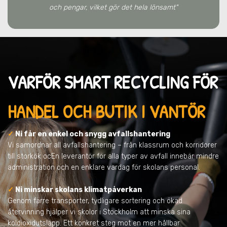
och pengar, vilket gör det hela lönsamt"
VARFÖR SMART RECYCLING FÖR
HANDEL OCH BUTIK I VANTÖR
✓
Ni får en enkel och snygg avfallshantering
Vi samordnar all avfallshantering – från klassrum och korridorer
till storkök ocEn leverantör för alla typer av avfall innebär mindre
administration och en enklare vardag för skolans personal.
✓
Ni minskar skolans klimatpåverkan
Genom färre transporter, tydligare sortering och ökad
återvinning hjälper vi skolor i Stockholm att minska sina
koldioxidutsläpp. Ett konkret steg mot en mer hållbar