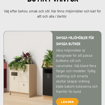
Välj efter behov, smak och stil. Här finns miljömöbler och kärl för
allt och alla
i Vantör
.
SNYGGA MILJÖMÖBLER FÖR
SNYGGA BUTIKER
Våra miljömöbler är
designade för att passa
butikens stil och
varumärke. Välj bland flera
färger och modeller. Tydlig
skyltning och smarta
skyltar skapar ordning
både bakom kulisserna och
framför för kund.
LÄS MER