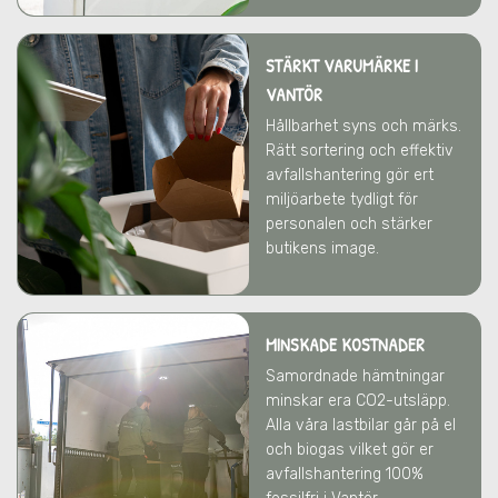
STÄRKT VARUMÄRKE
I
VANTÖR
Hållbarhet syns och märks.
Rätt sortering och effektiv
avfallshantering gör ert
miljöarbete tydligt för
personalen och stärker
butikens image.
MINSKADE KOSTNADER
Samordnade hämtningar
minskar era CO2-utsläpp.
Alla våra lastbilar går på el
och biogas vilket gör er
avfallshantering 100%