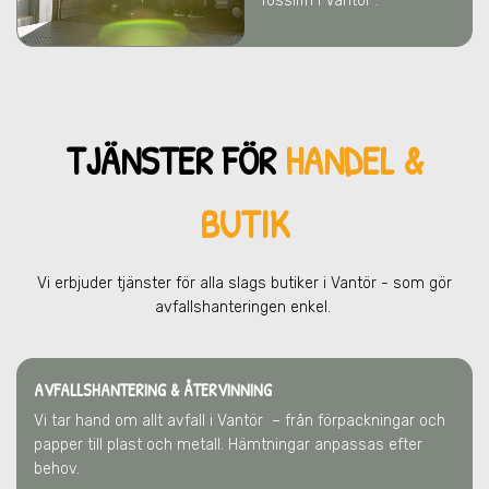
fossilfri i Vantör .
TJÄNSTER FÖR
HANDEL &
BUTIK
Vi erbjuder tjänster för alla slags butiker
i Vantör
- som gör
avfallshanteringen enkel.
AVFALLSHANTERING & ÅTERVINNING
Vi tar hand om allt avfall
i Vantör
– från förpackningar och
papper till plast och metall. Hämtningar anpassas efter
behov.