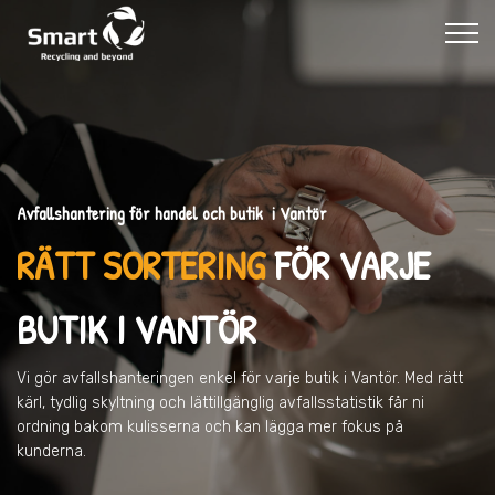
Avfallshantering för handel och butik i Vantör
RÄTT SORTERING
FÖR VARJE
BUTIK
I VANTÖR
Vi gör avfallshanteringen enkel för varje butik
i Vantör
. Med rätt
kärl, tydlig skyltning och lättillgänglig avfallsstatistik får ni
ordning bakom kulisserna och kan lägga mer fokus på
kunderna.