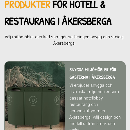
PRODUKTER
FÖR HOTELL &
RESTAU
RANG I ÅKERSBERGA
Välj miljömöbler och kärl som gör sorteringen snygg och smidig
i
Åkersberga
.
SNYGGA MILJÖMÖBLER FÖR
GÄSTERNA I ÅKERSBERGA
Vi erbjuder snygga och
praktiska miljömöbler som
passar hotellobby,
restaurang och
personalutrymmen
i
Åkersberga
. Välj design och
modell utifrån smak och