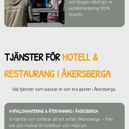
och biogas vilket gör er
avfallshantering 100%
fossilfri.
TJÄNSTER FÖR
HOTELL &
RESTAURANG I ÅKERSBERGA
Välj tjänster som passar er och era gä
ster
i Åkersberga
.
AVFALLSHANTERING & ÅTERVINNING
I ÅKERSBERGA
Vi hämtar och sorterar allt ert avfall
i Åkersberga
– från
kök och matsal till hotellrum och miljörum.