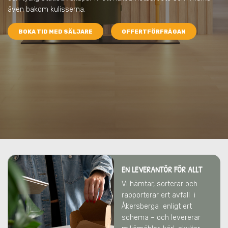
även bakom kulisserna.
BOKA TID MED SÄLJARE
OFFERTFÖRFRÅGAN
EN LEVERANTÖR FÖR ALLT
Vi hämtar, sorterar och
rapporterar ert avfall
i
Åkersberga
enligt ert
schema – och levererar