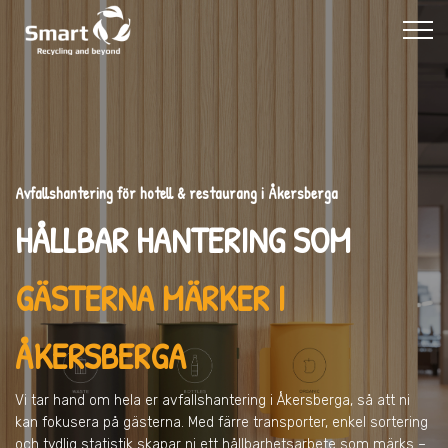
Avfallshantering för hotell & restaurang i Åkersberga
HÅLLBAR HANTERING SOM
GÄSTERNA MÄRKER I
ÅKERSBERGA
Vi tar hand om hela er avfallshantering
i Åkersberga
, så att ni
kan fokusera på gästerna. Med färre transporter, enkel sortering
och tydlig statistik skapar ni ett hållbarhetsarbete som märks –