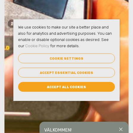
We use cookies to make our site a better place and
also for analytics and advertising purposes. You can
enable or disable optional cookies as desired. See
our
Cookie Policy
for more details.
COOKIE SETTINGS
ACCEPT ESSENTIAL COOKIES
ACCEPT ALL COOKIES
close
VÄLKOMMEN!