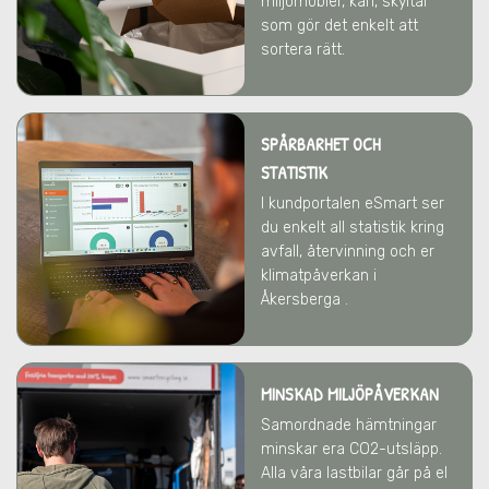
miljömöbler, kärl, skyltar
som gör det enkelt att
sortera rätt.
SPÅRBARHET OCH
STATISTIK
I kundportalen eSmart ser
du enkelt all statistik kring
avfall, återvinning och er
klimatpåverkan i
Åkersberga .
MINSKAD MILJÖPÅVERKAN
Samordnade hämtningar
minskar era CO2-utsläpp.
Alla våra lastbilar går på el