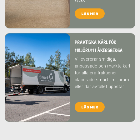
tycke.
LÄS MER
PRAKTISKA KÄRL FÖR
MILJÖRUM
I ÅKERSBERGA
Vi levererar smidiga,
anpassade och märkta kärl
för alla era fraktioner -
placerade smart i miljörum
eller där avfallet uppstår.
LÄS MER