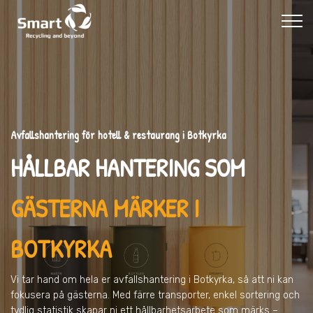
Avfallshantering för hotell & restaurang i Botkyrka
HÅLLBAR HANTERING SOM
GÄSTERNA MÄRKER I
BOTKYRKA
Vi tar hand om hela er avfallshantering
i Botkyrka
, så att ni kan
fokusera på gästerna. Med färre transporter, enkel sortering och
tydlig statistik skapar ni ett hållbarhetsarbete som märks –