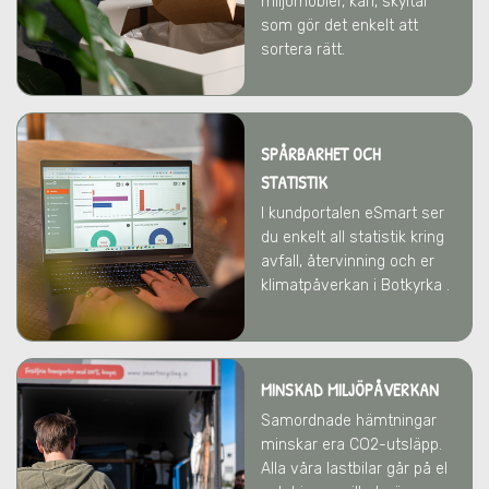
miljömöbler, kärl, skyltar
som gör det enkelt att
sortera rätt.
SPÅRBARHET OCH
STATISTIK
I kundportalen eSmart ser
du enkelt all statistik kring
avfall, återvinning och er
klimatpåverkan i Botkyrka .
MINSKAD MILJÖPÅVERKAN
Samordnade hämtningar
minskar era CO2-utsläpp.
Alla våra lastbilar går på el