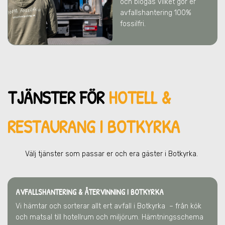
och biogas vilket gör er
avfallshantering 100%
fossilfri.
TJÄNSTER FÖR
HOTELL &
RESTAURANG I BOTKYRKA
Välj tjänster som passar er och era gä
ster
i Botkyrka
.
AVFALLSHANTERING & ÅTERVINNING
I BOTKYRKA
Vi hämtar och sorterar allt ert avfall
i Botkyrka
– från kök
och matsal till hotellrum och miljörum. Hämtningsschema