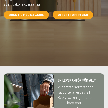
även bakom kulisserna.
BOKA TID MED SÄLJARE
OFFERTFÖRFRÅGAN
EN LEVERANTÖR FÖR ALLT
Vi hämtar, sorterar och
rapporterar ert avfall
i
Botkyrka
enligt ert schema
– och levererar