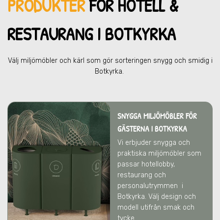
PRODUKTER
FÖR HOTELL &
RESTAU
RANG I BOTKYRKA
Välj miljömöbler och kärl som gör sorteringen snygg och smidig
i
Botkyrka
.
SNYGGA MILJÖMÖBLER FÖR
GÄSTERNA I BOTKYRKA
Vi erbjuder snygga och
praktiska miljömöbler som
passar hotellobby,
restaurang och
personalutrymmen
i
Botkyrka
. Välj design och
modell utifrån smak och
tycke.