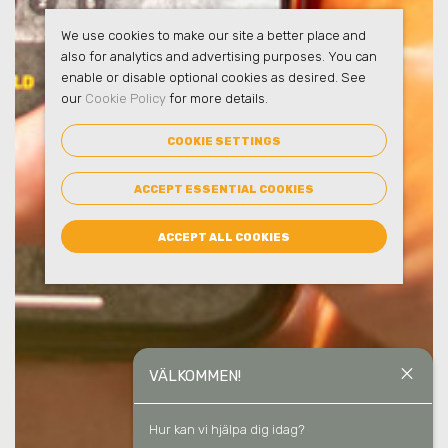
We use cookies to make our site a better place and
also for analytics and advertising purposes. You can
enable or disable optional cookies as desired. See
our
Cookie Policy
for more details.
COOKIE SETTINGS
ACCEPT ESSENTIAL COOKIES
ACCEPT ALL COOKIES
close
VÄLKOMMEN!
Hur kan vi hjälpa dig idag?