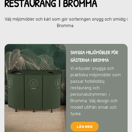
RESTAU
RANG I BROMMA
Välj miljömöbler och kärl som gör sorteringen snygg och smidig
i
Bromma
.
SNYGGA MILJÖMÖBLER FÖR
GÄSTERNA I BROMMA
Vi erbjuder snygga och
praktiska miljömöbler som
passar hotellobby,
restaurang och
personalutrymmen
i
Bromma
. Välj design och
modell utifrån smak och
tycke.
LÄS MER