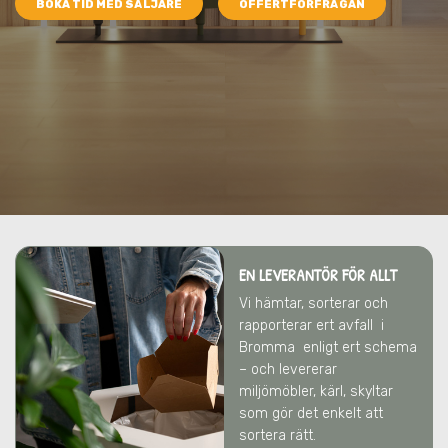
BOKA TID MED SÄLJARE
OFFERTFÖRFRÅGAN
EN LEVERANTÖR FÖR ALLT
Vi hämtar, sorterar och
rapporterar ert avfall
i
Bromma
enligt ert schema
– och levererar
miljömöbler, kärl, skyltar
som gör det enkelt att
sortera rätt.