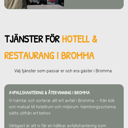
TJÄNSTER FÖR
HOTELL &
RESTAURANG I BROMMA
Välj tjänster som passar er och era gä
ster
i Bromma
.
AVFALLSHANTERING & ÅTERVINNING
I BROMMA
Vi hämtar och sorterar allt ert avfall
i Bromma
– från kök
och matsal till hotellrum och miljörum. Hämtningsschema
sätts utifrån ert behov.
Viktigast är att ni får en hållbar avfallshantering som