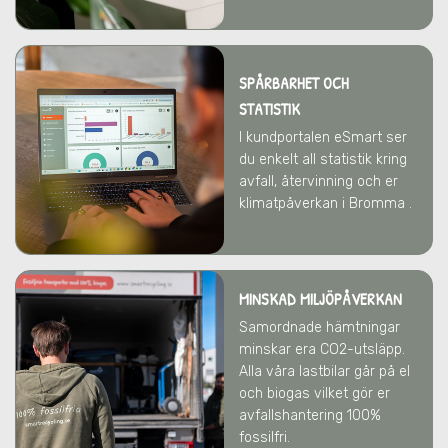
SPÅRBARHET OCH
STATISTIK
I kundportalen eSmart ser
du enkelt all statistik kring
avfall, återvinning och er
klimatpåverkan i Bromma .
MINSKAD MILJÖPÅVERKAN
Samordnade hämtningar
minskar era CO2-utsläpp.
Alla våra lastbilar går på el
och biogas vilket gör er
avfallshantering 100%
fossilfri.