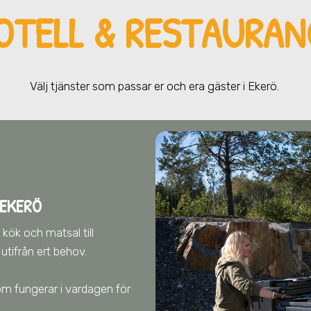
OTELL & RESTAURAN
Välj tjänster som passar er och era gä
ster
i Ekerö
.
 EKERÖ
 kök och matsal till
tifrån ert behov.
 som fungerar i vardagen för