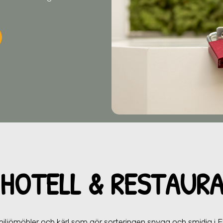
HOTELL & RESTAU
RA
miljömöbler och kärl som gör sorteringen snygg och smidig
i 