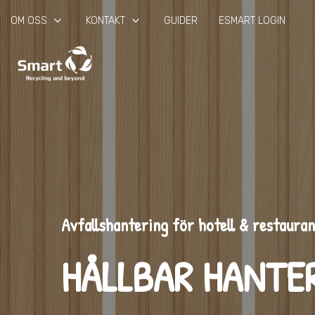
keyboard_arrow_down
keyboard_arrow_down
OM OSS
KONTAKT
GUIDER
ESMART LOGIN
Avfallshantering för hotell & restauran
HÅLLBAR HANTE