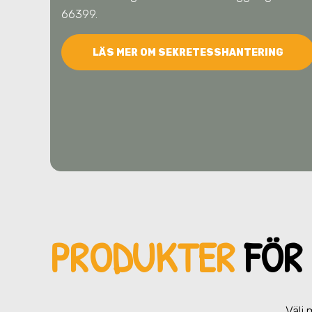
66399.
LÄS MER OM SEKRETESSHANTERING
PRODUKTER
FÖR 
Välj 