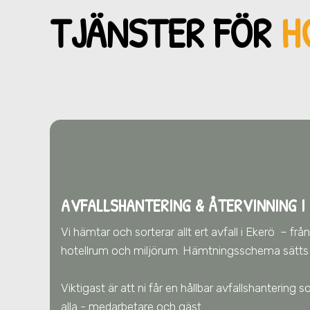
TJÄNSTER FÖR
H
AVFALLSHANTERING & ÅTERVINNING
I
Vi hämtar och sorterar allt ert avfall
i Ekerö
– från
hotellrum och miljörum. Hämtningsschema sätts u
Viktigast är att ni får en hållbar avfallshantering
alla - medarbetare och gäst.