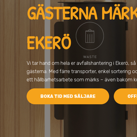
GÄSTERNA MÄRK
EKERÖ
Vi tar hand om hela er avfallshantering
i Ekerö
, så
gästerna. Med färre transporter, enkel sortering och
ett hållbarhetsarbete som märks – även bakom ku
BOKA TID MED SÄLJARE
OFF