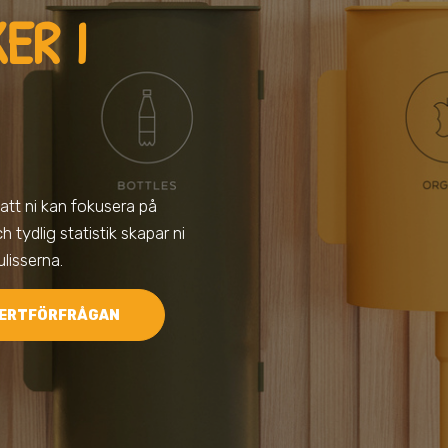
ER I
 att ni kan fokusera på
 tydlig statistik skapar ni
lisserna.
ERTFÖRFRÅGAN