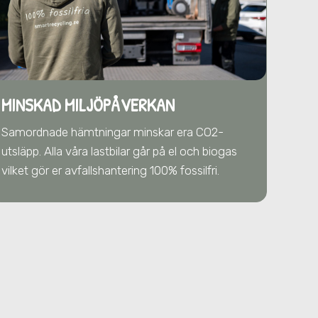
MINSKAD MILJÖPÅVERKAN
Samordnade hämtningar minskar era CO2-
utsläpp. Alla våra lastbilar går på el och biogas
vilket gör er avfallshantering 100% fossilfri.