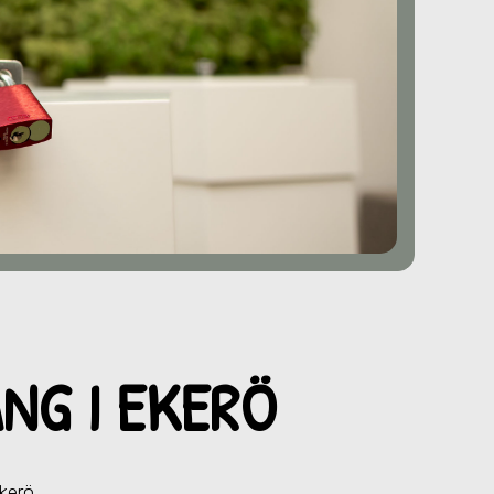
NG I EKERÖ
Ekerö
.