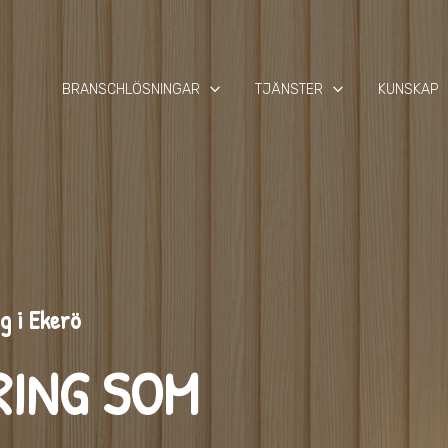
keyboard_arrow_down
keyboard_arrow_down
keyb
BRANSCHLÖSNINGAR
TJÄNSTER
KUNSKAP
g i Ekerö
RING SOM