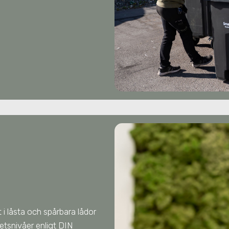
 i låsta och spårbara lådor
hetsnivåer enligt DIN