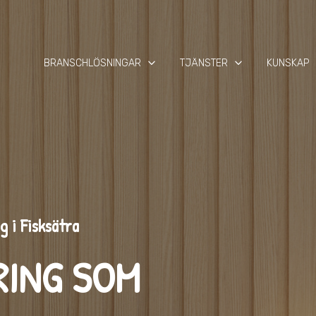
keyboard_arrow_down
keyboard_arrow_down
keyb
BRANSCHLÖSNINGAR
TJÄNSTER
KUNSKAP
g i Fisksätra
RING SOM