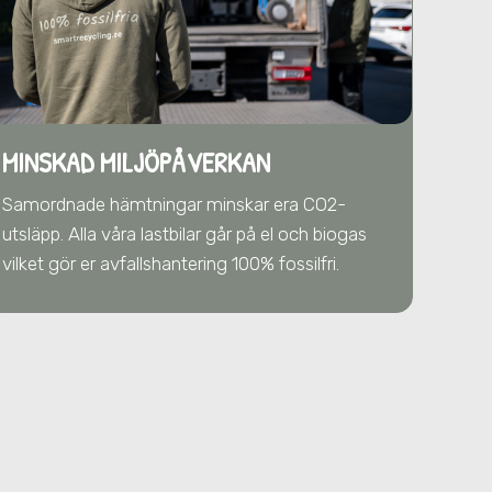
MINSKAD MILJÖPÅVERKAN
Samordnade hämtningar minskar era CO2-
utsläpp. Alla våra lastbilar går på el och biogas
vilket gör er avfallshantering 100% fossilfri.