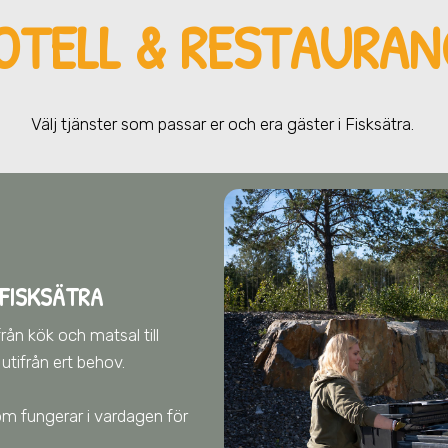
OTELL & RESTAURANG
Välj tjänster som passar er och era gä
ster
i Fisksätra
.
 FISKSÄTRA
från kök och matsal till
tifrån ert behov.
 som fungerar i vardagen för