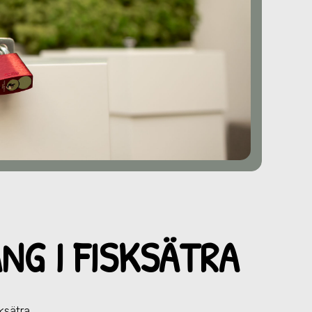
NG I FISKSÄTRA
sksätra
.