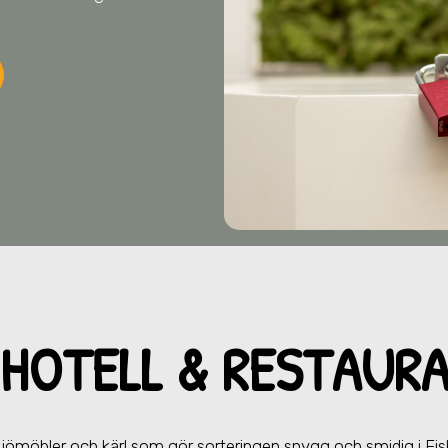
HOTELL & RESTAU
RA
iljömöbler och kärl som gör sorteringen snygg och smidig
i Fi