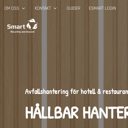
keyboard_arrow_down
keyboard_arrow_down
OM OSS
KONTAKT
GUIDER
ESMART LOGIN
Avfallshantering för hotell & restauran
HÅLLBAR HANTE