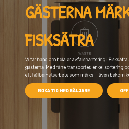
GÄSTERNA MÄRK
FISKSÄTRA
Vi tar hand om hela er avfallshantering
i Fisksätra
gästerna. Med färre transporter, enkel sortering och
ett hållbarhetsarbete som märks – även bakom ku
BOKA TID MED SÄLJARE
OFF