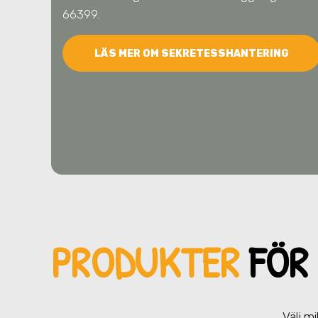
66399.
LÄS MER OM SEKRETESSHANTERING
PRODUKTER
FÖR 
Välj m