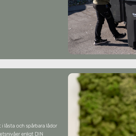
 i låsta och spårbara lådor
hetsnivåer enligt DIN