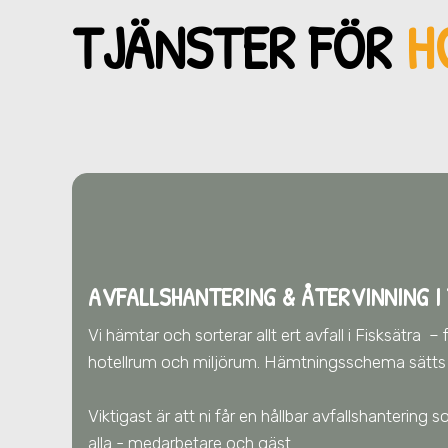
TJÄNSTER FÖR
H
AVFALLSHANTERING & ÅTERVINNING
I
Vi hämtar och sorterar allt ert avfall
i Fisksätra
– 
hotellrum och miljörum. Hämtningsschema sätts u
Viktigast är att ni får en hållbar avfallshantering
alla - medarbetare och gäst.