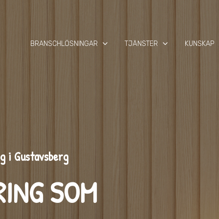
keyboard_arrow_down
keyboard_arrow_down
keyb
BRANSCHLÖSNINGAR
TJÄNSTER
KUNSKAP
ng i Gustavsberg
RING SOM