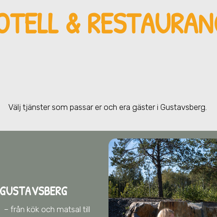
OTELL & RESTAURANG
Välj tjänster som passar er och era gä
ster
i Gustavsberg
.
 GUSTAVSBERG
g
– från kök och matsal till