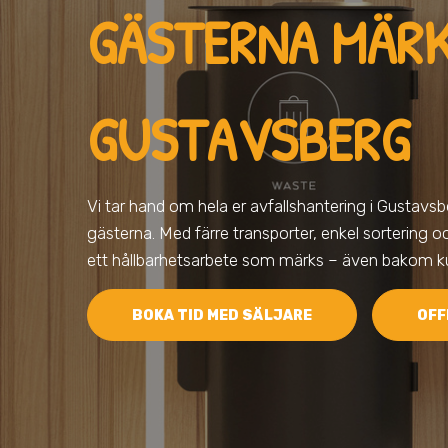
GÄSTERNA MÄRK
GUSTAVSBERG
Vi tar hand om hela er avfallshantering
i Gustavsb
gästerna. Med färre transporter, enkel sortering och
ett hållbarhetsarbete som märks – även bakom ku
BOKA TID MED SÄLJARE
OFF