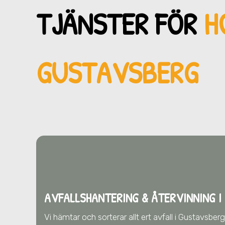
TJÄNSTER FÖR
H
GUSTAVSBERG
AVFALLSHANTERING & ÅTERVINNING
I
Vi hämtar och sorterar allt ert avfall
i Gustavsber