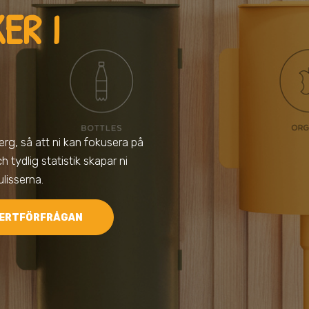
ER I
erg
, så att ni kan fokusera på
 tydlig statistik skapar ni
lisserna.
ERTFÖRFRÅGAN