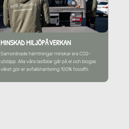
MINSKAD MILJÖPÅVERKAN
Samordnade hämtningar minskar era CO2-
utsläpp. Alla våra lastbilar går på el och biogas
vilket gör er avfallshantering 100% fossilfri.