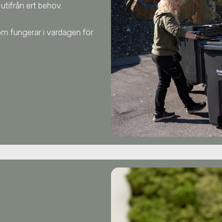
tifrån ert behov.
 som fungerar i vardagen för