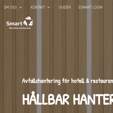
keyboard_arrow_down
keyboard_arrow_down
OM OSS
KONTAKT
GUIDER
ESMART LOGIN
Avfallshantering för hotell & restaura
HÅLLBAR HANTE