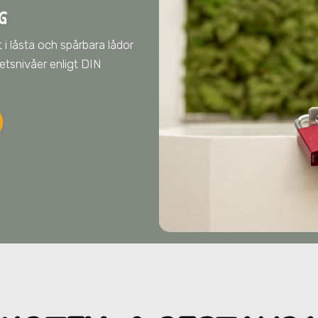
G
 i låsta och spårbara lådor
hetsnivåer enligt DIN