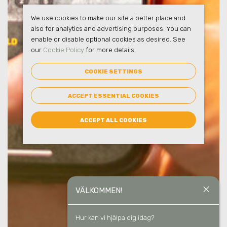
We use cookies to make our site a better place and
also for analytics and advertising purposes. You can
enable or disable optional cookies as desired. See
our
Cookie Policy
for more details.
COOKIE SETTINGS
ACCEPT ESSENTIAL COOKIES
ACCEPT ALL COOKIES
close
VÄLKOMMEN!
Hur kan vi hjälpa dig idag?