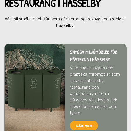
RESTAU
RANG I HÄSSELBY
Välj miljömöbler och kärl som gör sorteringen snygg och smidig
i
Hässelby
.
SNYGGA MILJÖMÖBLER FÖR
GÄSTERNA I HÄSSELBY
Vi erbjuder snygga och
praktiska miljömöbler som
passar hotellobby,
restaurang och
personalutrymmen
i
Hässelby
. Välj design och
modell utifrån smak och
tycke.
LÄS MER