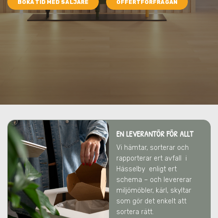
BOKA TID MED SÄLJARE
OFFERTFÖRFRÅGAN
EN LEVERANTÖR FÖR ALLT
Vi hämtar, sorterar och
rapporterar ert avfall
i
Hässelby
enligt ert
schema – och levererar
miljömöbler, kärl, skyltar
som gör det enkelt att
sortera rätt.