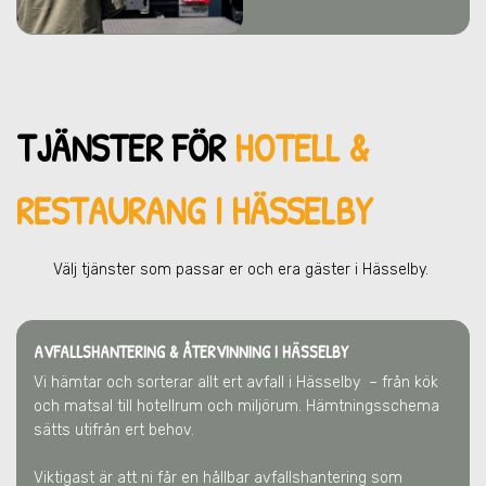
TJÄNSTER FÖR
HOTELL &
RESTAURANG I HÄSSELBY
Välj tjänster som passar er och era gä
ster
i Hässelby
.
AVFALLSHANTERING & ÅTERVINNING
I HÄSSELBY
Vi hämtar och sorterar allt ert avfall
i Hässelby
– från kök
och matsal till hotellrum och miljörum. Hämtningsschema
sätts utifrån ert behov.
Viktigast är att ni får en hållbar avfallshantering som