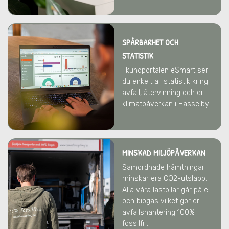
SPÅRBARHET OCH
STATISTIK
I kundportalen eSmart ser
du enkelt all statistik kring
avfall, återvinning och er
klimatpåverkan i Hässelby .
MINSKAD MILJÖPÅVERKAN
Samordnade hämtningar
minskar era CO2-utsläpp.
Alla våra lastbilar går på el
och biogas vilket gör er
avfallshantering 100%
fossilfri.