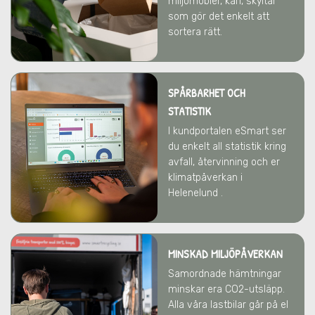
miljömöbler, kärl, skyltar
som gör det enkelt att
sortera rätt.
SPÅRBARHET OCH
STATISTIK
I kundportalen eSmart ser
du enkelt all statistik kring
avfall, återvinning och er
klimatpåverkan i
Helenelund .
MINSKAD MILJÖPÅVERKAN
Samordnade hämtningar
minskar era CO2-utsläpp.
Alla våra lastbilar går på el