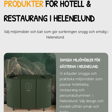
PRODUKTER
FÖR HOTELL &
RESTAU
RANG I HELENELUND
Välj miljömöbler och kärl som gör sorteringen snygg och smidig
i
Helenelund
.
SNYGGA MILJÖMÖBLER FÖR
GÄSTERNA I HELENELUND
Vi erbjuder snygga och
praktiska miljömöbler som
passar hotellobby,
restaurang och
personalutrymmen
i
Helenelund
. Välj design och
modell utifrån smak och