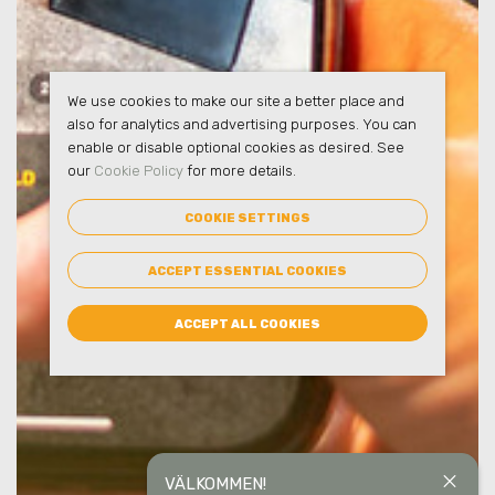
We use cookies to make our site a better place and
also for analytics and advertising purposes. You can
enable or disable optional cookies as desired. See
our
Cookie Policy
for more details.
COOKIE SETTINGS
ACCEPT ESSENTIAL COOKIES
ACCEPT ALL COOKIES
close
VÄLKOMMEN!