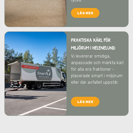
tycke.
LÄS MER
PRAKTISKA KÄRL FÖR
MILJÖRUM
I HELENELUND
Vi levererar smidiga,
anpassade och märkta kärl
för alla era fraktioner -
placerade smart i miljörum
eller där avfallet uppstår.
LÄS MER