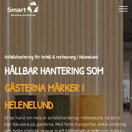
Avfallshantering för hotell & restaurang i Helenelund
HÅLLBAR HANTERING SOM
GÄSTERNA MÄRKER I
HELENELUND
Vi tar hand om hela er avfallshantering
i Helenelund
, så att ni
kan fokusera på gästerna. Med färre transporter, enkel sortering
och tydlig statistik skapar ni ett hållbarhetsarbete som märks –