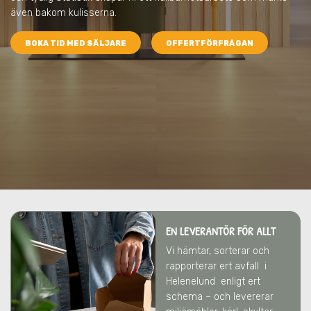
även bakom kulisserna.
BOKA TID MED SÄLJARE
OFFERTFÖRFRÅGAN
EN LEVERANTÖR FÖR ALLT
Vi hämtar, sorterar och
rapporterar ert avfall
i
Helenelund
enligt ert
schema – och levererar