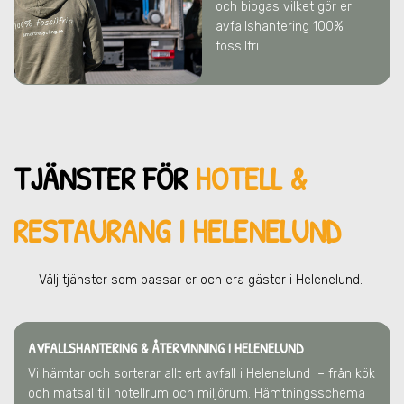
och biogas vilket gör er
avfallshantering 100%
fossilfri.
TJÄNSTER FÖR
HOTELL &
RESTAURANG I HELENELUND
Välj tjänster som passar er och era gä
ster
i Helenelund
.
AVFALLSHANTERING & ÅTERVINNING
I HELENELUND
Vi hämtar och sorterar allt ert avfall
i Helenelund
– från kök
och matsal till hotellrum och miljörum. Hämtningsschema