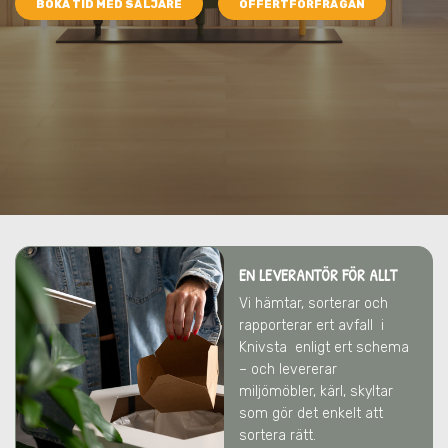
BOKA TID MED SÄLJARE
OFFERTFÖRFRÅGAN
EN LEVERANTÖR FÖR ALLT
Vi hämtar, sorterar och
rapporterar ert avfall
i
Knivsta
enligt ert schema
– och levererar
miljömöbler, kärl, skyltar
som gör det enkelt att
sortera rätt.