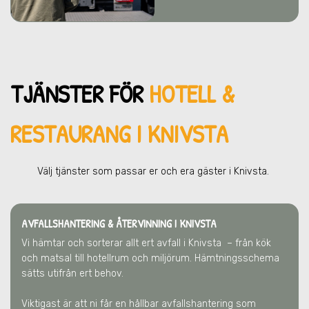
TJÄNSTER FÖR
HOTELL &
RESTAURANG I KNIVSTA
Välj tjänster som passar er och era gä
ster
i Knivsta
.
AVFALLSHANTERING & ÅTERVINNING
I KNIVSTA
Vi hämtar och sorterar allt ert avfall
i Knivsta
– från kök
och matsal till hotellrum och miljörum. Hämtningsschema
sätts utifrån ert behov.
Viktigast är att ni får en hållbar avfallshantering som