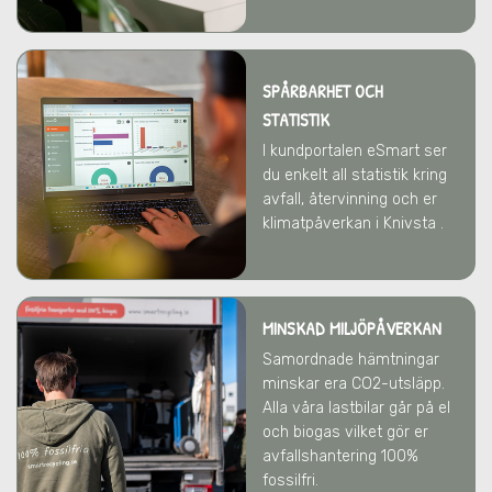
SPÅRBARHET OCH
STATISTIK
I kundportalen eSmart ser
du enkelt all statistik kring
avfall, återvinning och er
klimatpåverkan i Knivsta .
MINSKAD MILJÖPÅVERKAN
Samordnade hämtningar
minskar era CO2-utsläpp.
Alla våra lastbilar går på el
och biogas vilket gör er
avfallshantering 100%
fossilfri.