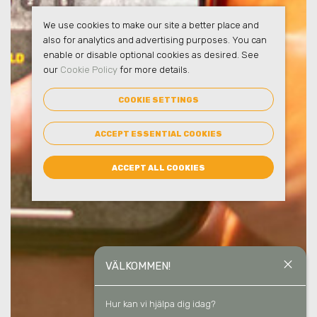
We use cookies to make our site a better place and
also for analytics and advertising purposes. You can
enable or disable optional cookies as desired. See
our
Cookie Policy
for more details.
COOKIE SETTINGS
ACCEPT ESSENTIAL COOKIES
ACCEPT ALL COOKIES
close
VÄLKOMMEN!
Hur kan vi hjälpa dig idag?