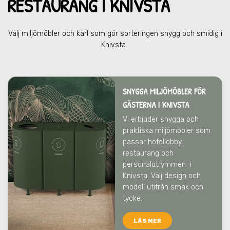
RESTAU
RANG I KNIVSTA
Välj miljömöbler och kärl som gör sorteringen snygg och smidig
i
Knivsta
.
SNYGGA MILJÖMÖBLER FÖR
GÄSTERNA I KNIVSTA
Vi erbjuder snygga och
praktiska miljömöbler som
passar hotellobby,
restaurang och
personalutrymmen
i
Knivsta
. Välj design och
modell utifrån smak och
tycke.
LÄS MER