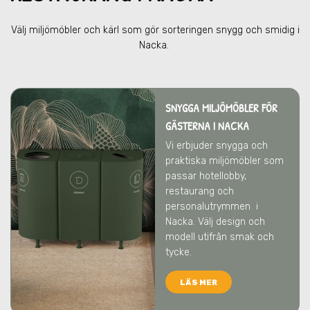
Välj miljömöbler och kärl som gör sorteringen snygg och smidig
i
Nacka
.
SNYGGA MILJÖMÖBLER FÖR
GÄSTERNA I NACKA
Vi erbjuder snygga och
praktiska miljömöbler som
passar hotellobby,
restaurang och
personalutrymmen
i
Nacka
. Välj design och
modell utifrån smak och
tycke.
LÄS MER