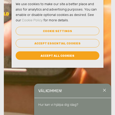
We use cookies to make our site a better place and
also for analytics and advertising purposes. You can
enable or disable optional cookies as desired. See
our
Cookie Policy
for more details.
COOKIE SETTINGS
ACCEPT ESSENTIAL COOKIES
ACCEPT ALL COOKIES
close
VÄLKOMMEN!
Hur kan vi hjälpa dig idag?