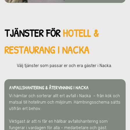
TJÄNSTER FÖR
HOTELL &
RESTAURANG I NACKA
Välj tjänster som passar er och era gä
ster
i Nacka
.
AVFALLSHANTERING & ÅTERVINNING
I NACKA
Vi hämtar och sorterar allt ert avfall
i Nacka
– från kök och
matsal till hotellrum och miljörum. Hämtningsschema sätts
utifrån ert behov.
Viktigast är att ni får en hållbar avfallshantering som
fungerar i vardagen för alla - medarbetare och gäst.