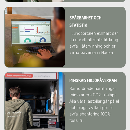
SPÅRBARHET OCH
STATISTIK
I kundportalen eSmart ser
du enkelt all statistik kring
avfall, återvinning och er
klimatpåverkan i Nacka .
MINSKAD MILJÖPÅVERKAN
Samordnade hämtningar
minskar era CO2-utsläpp.
Alla våra lastbilar går på el
och biogas vilket gör er
avfallshantering 100%
fossilfri.