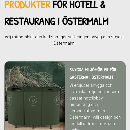
PRODUKTER
FÖR HOTELL &
RESTAU
RANG I ÖSTERMALM
Välj miljömöbler och kärl som gör sorteringen snygg och smidig
i
Östermalm
.
SNYGGA MILJÖMÖBLER FÖR
GÄSTERNA I ÖSTERMALM
Vi erbjuder snygga och
praktiska miljömöbler som
passar hotellobby,
restaurang och
personalutrymmen
i
Östermalm
. Välj design och
modell utifrån smak och