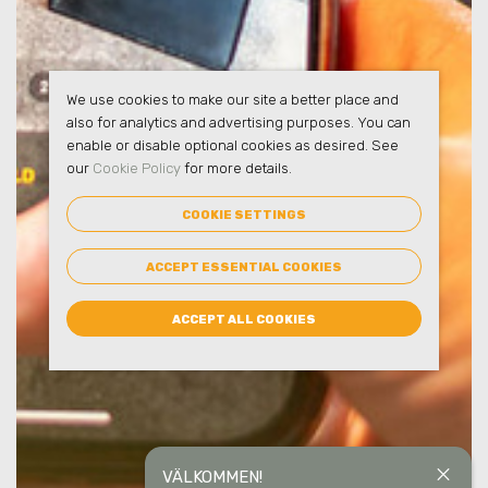
We use cookies to make our site a better place and
also for analytics and advertising purposes. You can
enable or disable optional cookies as desired. See
our
Cookie Policy
for more details.
COOKIE SETTINGS
ACCEPT ESSENTIAL COOKIES
ACCEPT ALL COOKIES
close
VÄLKOMMEN!