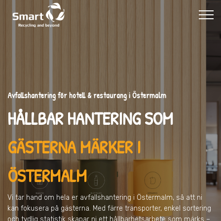
Avfallshantering för hotell & restaurang i Östermalm
HÅLLBAR HANTERING SOM
GÄSTERNA MÄRKER I
ÖSTERMALM
Vi tar hand om hela er avfallshantering
i Östermalm
, så att ni
kan fokusera på gästerna. Med färre transporter, enkel sortering
och tydlig statistik skapar ni ett hållbarhetsarbete som märks –