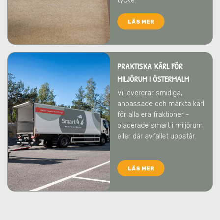
tycke.
LÄS MER
PRAKTISKA KÄRL FÖR
MILJÖRUM
I ÖSTERMALM
Vi levererar smidiga,
anpassade och märkta kärl
för alla era fraktioner -
placerade smart i miljörum
eller där avfallet uppstår.
LÄS MER