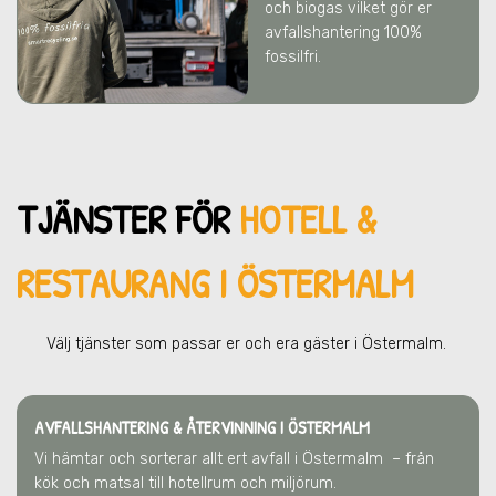
och biogas vilket gör er
avfallshantering 100%
fossilfri.
TJÄNSTER FÖR
HOTELL &
RESTAURANG I ÖSTERMALM
Välj tjänster som passar er och era gä
ster
i Östermalm
.
AVFALLSHANTERING & ÅTERVINNING
I ÖSTERMALM
Vi hämtar och sorterar allt ert avfall
i Östermalm
– från
kök och matsal till hotellrum och miljörum.