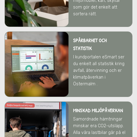
miljömöbler, kärl, skyltar
som gör det enkelt att
sortera rätt.
SPÅRBARHET OCH
STATISTIK
I kundportalen eSmart ser
du enkelt all statistik kring
avfall, återvinning och er
klimatpåverkan i
Östermalm .
MINSKAD MILJÖPÅVERKAN
Samordnade hämtningar
minskar era CO2-utsläpp.
Alla våra lastbilar går på el