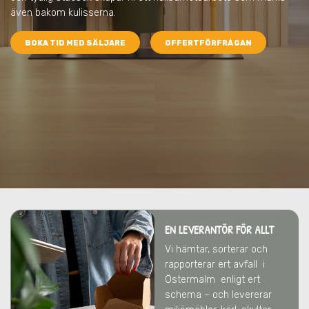
även bakom kulisserna.
BOKA TID MED SÄLJARE
OFFERTFÖRFRÅGAN
EN LEVERANTÖR FÖR ALLT
Vi hämtar, sorterar och
rapporterar ert avfall
i
Östermalm
enligt ert
schema – och levererar