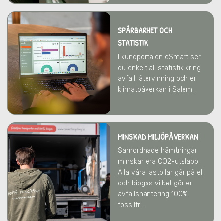
SPÅRBARHET OCH
STATISTIK
I kundportalen eSmart ser
du enkelt all statistik kring
avfall, återvinning och er
klimatpåverkan i Salem .
MINSKAD MILJÖPÅVERKAN
Samordnade hämtningar
minskar era CO2-utsläpp.
Alla våra lastbilar går på el
och biogas vilket gör er
avfallshantering 100%
fossilfri.