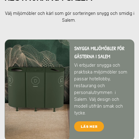
Välj miljömöbler och kärl som gör sorteringen snygg och smidig
i
Salem
.
SNYGGA MILJÖMÖBLER FÖR
GÄSTERNA I SALEM
Vi erbjuder snygga och
praktiska miljömöbler som
passar hotellobby,
restaurang och
personalutrymmen
i
Salem
. Välj design och
modell utifrån smak och
tycke.
LÄS MER