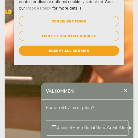
enable or disable optional cookies as desired. See
our
Cookie Policy
for more details.
COOKIE SETTINGS
ACCEPT ESSENTIAL COOKIES
ACCEPT ALL COOKIES
close
VÄLKOMMEN!
Hur kan vi hjälpa dig idag?
calendar_month
keyboard_a
AccountMenu.Modal.Menu.CreateMeeting