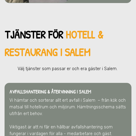
TJÄNSTER FÖR
HOTELL &
RESTAURANG I SALEM
Välj tjänster som passar er och era gä
ster
i Salem
.
AVFALLSHANTERING & ÅTERVINNING
I SALEM
Vi hämtar och sorterar allt ert avfall
i Salem
– från kök och
matsal till hotellrum och miljörum. Hämtningsschema sätts
utifrån ert behov.
Viktigast är att ni får en hållbar avfallshantering som
fungerar i vardagen för alla - medarbetare och gäst.