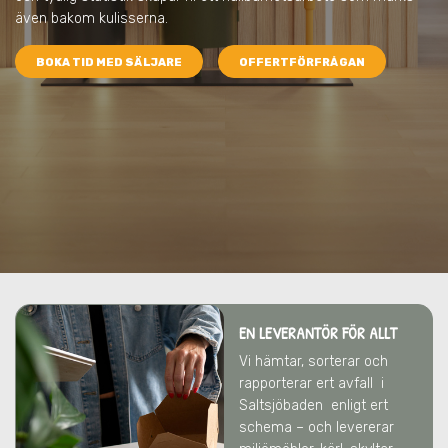
även bakom kulisserna.
BOKA TID MED SÄLJARE
OFFERTFÖRFRÅGAN
EN LEVERANTÖR FÖR ALLT
Vi hämtar, sorterar och
rapporterar ert avfall
i
Saltsjöbaden
enligt ert
schema – och levererar