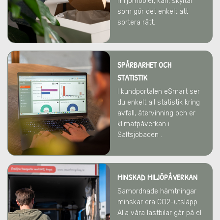
miljömöbler, kärl, skyltar
som gör det enkelt att
sortera rätt.
SPÅRBARHET OCH
STATISTIK
I kundportalen eSmart ser
du enkelt all statistik kring
avfall, återvinning och er
klimatpåverkan i
Saltsjöbaden .
MINSKAD MILJÖPÅVERKAN
Samordnade hämtningar
minskar era CO2-utsläpp.
Alla våra lastbilar går på el