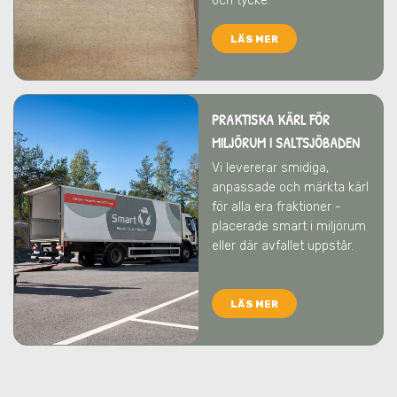
och tycke.
LÄS MER
PRAKTISKA KÄRL FÖR
MILJÖRUM
I SALTSJÖBADEN
Vi levererar smidiga,
anpassade och märkta kärl
för alla era fraktioner -
placerade smart i miljörum
eller där avfallet uppstår.
LÄS MER