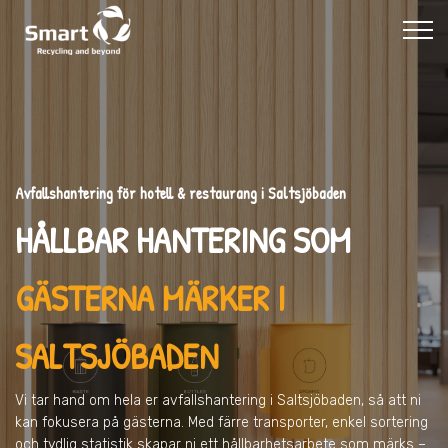
Avfallshantering för hotell & restaurang i Saltsjöbaden
HÅLLBAR HANTERING SOM
GÄSTERNA MÄRKER I
SALTSJÖBADEN
Vi tar hand om hela er avfallshantering
i Saltsjöbaden
, så att ni
kan fokusera på gästerna. Med färre transporter, enkel sortering
och tydlig statistik skapar ni ett hållbarhetsarbete som märks –