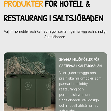
PRODUKTER
FÖR HOTELL &
RESTAU
RANG I SALTSJÖBADEN
Välj miljömöbler och kärl som gör sorteringen snygg och smidig
i
Saltsjöbaden
.
SNYGGA MILJÖMÖBLER FÖR
GÄSTERNA I SALTSJÖBADEN
Vi erbjuder snygga och
praktiska miljömöbler som
passar hotellobby,
restaurang och
personalutrymmen
i
Saltsjöbaden
. Välj design
och modell utifrån smak