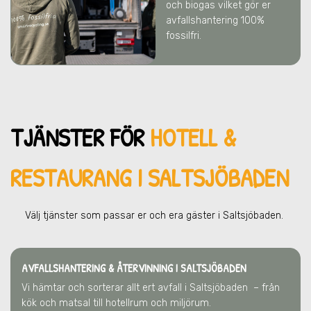
och biogas vilket gör er
avfallshantering 100%
fossilfri.
TJÄNSTER FÖR
HOTELL &
RESTAURANG I SALTSJÖBADEN
Välj tjänster som passar er och era gä
ster
i Saltsjöbaden
.
AVFALLSHANTERING & ÅTERVINNING
I SALTSJÖBADEN
Vi hämtar och sorterar allt ert avfall
i Saltsjöbaden
– från
kök och matsal till hotellrum och miljörum.