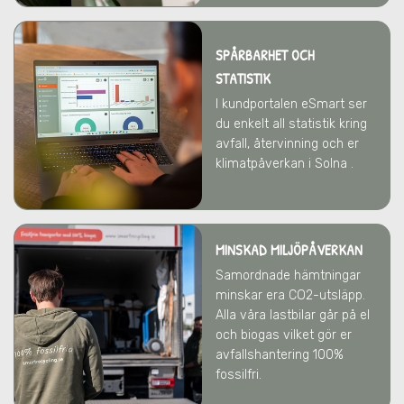
SPÅRBARHET OCH
STATISTIK
I kundportalen eSmart ser
du enkelt all statistik kring
avfall, återvinning och er
klimatpåverkan i Solna .
MINSKAD MILJÖPÅVERKAN
Samordnade hämtningar
minskar era CO2-utsläpp.
Alla våra lastbilar går på el
och biogas vilket gör er
avfallshantering 100%
fossilfri.