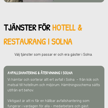
TJÄNSTER FÖR
HOTELL &
RESTAURANG I SOLNA
Välj tjänster som passar er och era gä
ster
i Solna
.
AVFALLSHANTERING & ÅTERVINNING
I SOLNA
Vi hämtar och sorterar allt ert avfall
i Solna
– från kök och
matsal till hotellrum och miljörum. Hämtningsschema sätts
utifrån ert behov.
Viktigast är att ni får en hållbar avfallshantering som
fungerar i vardagen för alla - medarbetare och gäst.