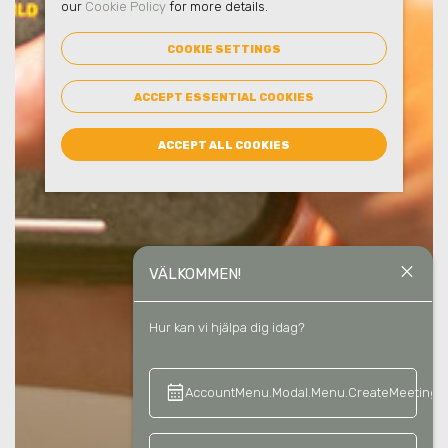
our
Cookie Policy
for more details.
COOKIE SETTINGS
ACCEPT ESSENTIAL COOKIES
ACCEPT ALL COOKIES
close
VÄLKOMMEN!
Hur kan vi hjälpa dig idag?
calendar_month
keyboard_a
AccountMenu.Modal.Menu.CreateMeeting