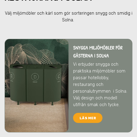
Välj miljömöbler och kärl som gör sorteringen snygg och smidig
i
Solna
.
SNYGGA MILJÖMÖBLER FÖR
GÄSTERNA I SOLNA
Vi erbjuder snygga och
praktiska miljömöbler som
passar hotellobby,
restaurang och
personalutrymmen
i Solna
.
Välj design och modell
utifrån smak och tycke.
LÄS MER