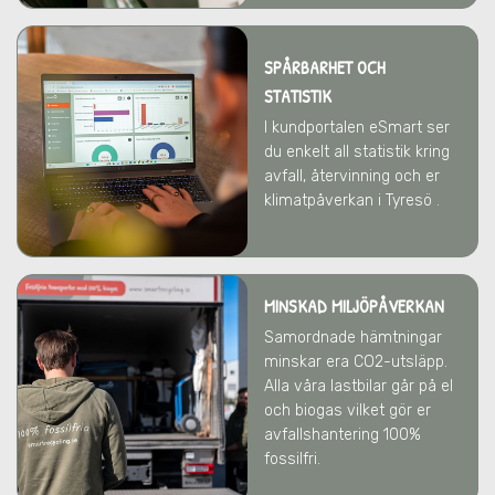
SPÅRBARHET OCH
STATISTIK
I kundportalen eSmart ser
du enkelt all statistik kring
avfall, återvinning och er
klimatpåverkan i Tyresö .
MINSKAD MILJÖPÅVERKAN
Samordnade hämtningar
minskar era CO2-utsläpp.
Alla våra lastbilar går på el
och biogas vilket gör er
avfallshantering 100%
fossilfri.