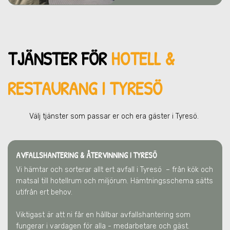
TJÄNSTER FÖR
HOTELL &
RESTAURANG I TYRESÖ
Välj tjänster som passar er och era gä
ster
i Tyresö
.
AVFALLSHANTERING & ÅTERVINNING
I TYRESÖ
Vi hämtar och sorterar allt ert avfall
i Tyresö
– från kök och
matsal till hotellrum och miljörum. Hämtningsschema sätts
utifrån ert behov.
Viktigast är att ni får en hållbar avfallshantering som
fungerar i vardagen för alla - medarbetare och gäst.