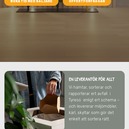
BOKA TID MED SÄLJARE
OFFERTFÖRFRÅGAN
EN LEVERANTÖR FÖR ALLT
Vi hämtar, sorterar och
rapporterar ert avfall
i
Tyresö
enligt ert schema –
och levererar miljömöbler,
kärl, skyltar som gör det
enkelt att sortera rätt.