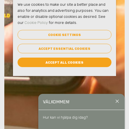
We use cookies to make our site a better place and
also for analytics and advertising purposes. You can
enable or disable optional cookies as desired. See
our
Cookie Policy
for more details.
COOKIE SETTINGS
ACCEPT ESSENTIAL COOKIES
ACCEPT ALL COOKIES
close
VÄLKOMMEN!
Hur kan vi hjälpa dig idag?