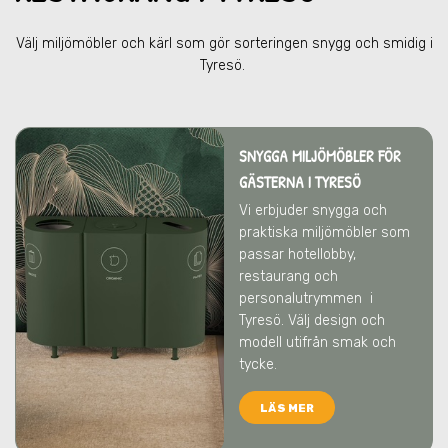
Välj miljömöbler och kärl som gör sorteringen snygg och smidig
i
Tyresö
.
SNYGGA MILJÖMÖBLER FÖR
GÄSTERNA I TYRESÖ
Vi erbjuder snygga och
praktiska miljömöbler som
passar hotellobby,
restaurang och
personalutrymmen
i
Tyresö
. Välj design och
modell utifrån smak och
tycke.
LÄS MER