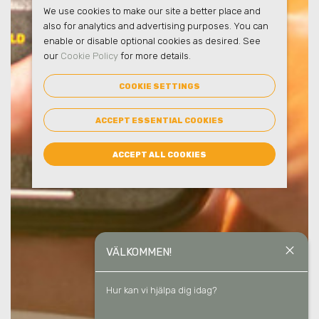
We use cookies to make our site a better place and
also for analytics and advertising purposes. You can
enable or disable optional cookies as desired. See
our
Cookie Policy
for more details.
COOKIE SETTINGS
ACCEPT ESSENTIAL COOKIES
ACCEPT ALL COOKIES
close
VÄLKOMMEN!
Hur kan vi hjälpa dig idag?