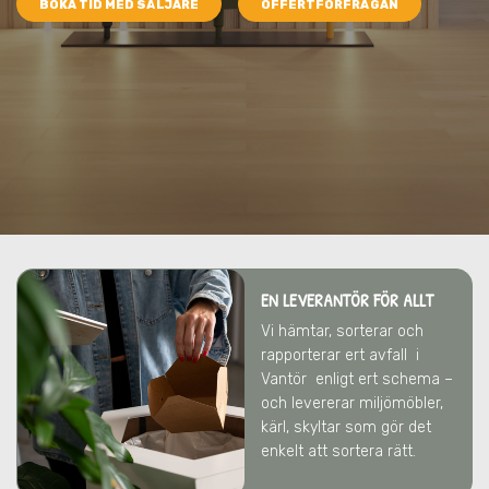
BOKA TID MED SÄLJARE
OFFERTFÖRFRÅGAN
EN LEVERANTÖR FÖR ALLT
Vi hämtar, sorterar och
rapporterar ert avfall
i
Vantör
enligt ert schema –
och levererar miljömöbler,
kärl, skyltar som gör det
enkelt att sortera rätt.