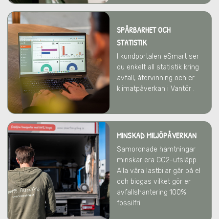
SPÅRBARHET OCH
STATISTIK
I kundportalen eSmart ser
du enkelt all statistik kring
avfall, återvinning och er
klimatpåverkan i Vantör .
MINSKAD MILJÖPÅVERKAN
Samordnade hämtningar
minskar era CO2-utsläpp.
Alla våra lastbilar går på el
och biogas vilket gör er
avfallshantering 100%
fossilfri.