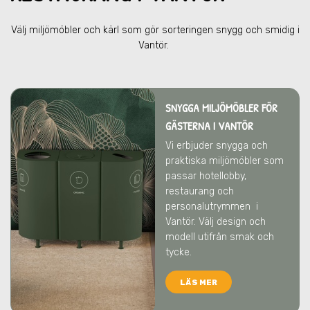
Välj miljömöbler och kärl som gör sorteringen snygg och smidig
i
Vantör
.
SNYGGA MILJÖMÖBLER FÖR
GÄSTERNA I VANTÖR
Vi erbjuder snygga och
praktiska miljömöbler som
passar hotellobby,
restaurang och
personalutrymmen
i
Vantör
. Välj design och
modell utifrån smak och
tycke.
LÄS MER