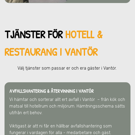
TJÄNSTER FÖR
HOTELL &
RESTAURANG I VANTÖR
Välj tjänster som passar er och era gä
ster
i Vantör
.
AVFALLSHANTERING & ÅTERVINNING
I VANTÖR
Vi hämtar och sorterar allt ert avfall
i Vantör
– från kök och
matsal till hotellrum och miljörum. Hämtningsschema sätts
utifrån ert behov.
Viktigast är att ni får en hållbar avfallshantering som
fungerar i vardagen för alla - medarbetare och gäst.