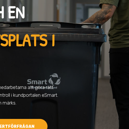
H EN
SPLATS I
medarbetarna att göra rätt.
troll i kundportalen eSmart.
en märks.
ERTFÖRFRÅGAN