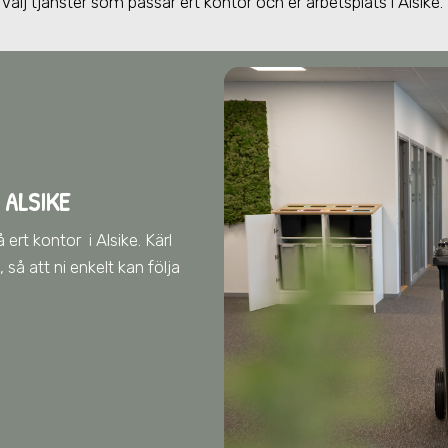
Välj tjänster som passar ert kontor och er arbetsplats
i Alsike
.
 ALSIKE
å ert kontor
i Alsike
. Kärl
så att ni enkelt kan följa