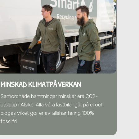
MINSKAD KLIMATPÅVERKAN
Samordnade hämtningar minskar era CO2-
utsläpp
i Alsike
. Alla våra lastbilar går på el och
biogas vilket gör er avfallshantering 100%
fossilfri.