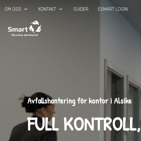
keyboard_arrow_down
keyboard_arrow_down
OM OSS
KONTAKT
GUIDER
ESMART LOGIN
Avfallshantering för kontor i Alsike
FULL KONTROLL,