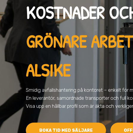
KOSTNADER OC
GRÖNARE ARBET
ALSIKE
Smidig avfallshantering på kontoret – enkelt för 
En leverantör, samordnade transporter och full kon
Visa upp en hållbar profil som är äkta och verklig
BOKA TID MED SÄLJARE
OFF