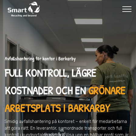
Avfallshantering för kontor i Barkarby
FULL KONTROLL, LÄGRE
KOSTNADER OCH EN
GRÖNARE
ARBETSPLATS I BARKARBY
Smidig avfallshantering på kontoret – enkelt för medarbetarna
att göra rätt. En leverantör, samordnade transporter och full
kontroll i kundportalen eSmart. Visa upp en hållbar profil som är