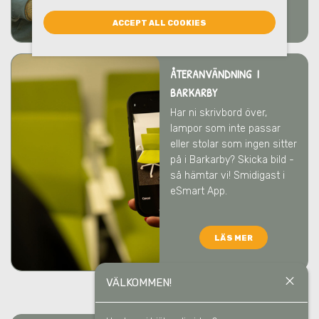
LÄS MER
ACCEPT ALL COOKIES
ÅTERANVÄNDNING I
BARKARBY
Har ni skrivbord över,
lampor som inte passar
eller stolar som ingen sitter
på
i Barkarby
? Skicka bild -
så hämtar vi! Smidigast i
eSmart App.
LÄS MER
close
VÄLKOMMEN!