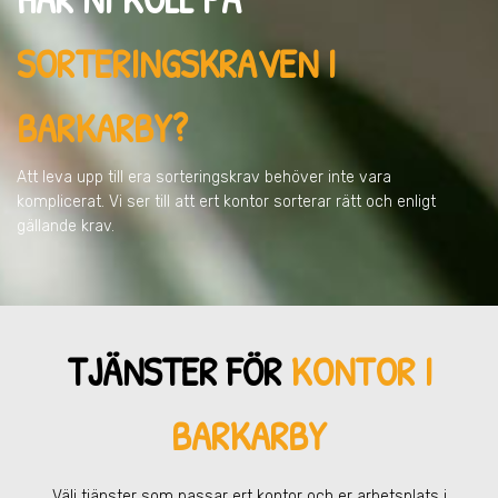
SORTERINGSKRAVEN
I
BARKARBY
?
Att leva upp till era sorteringskrav behöver inte vara
komplicerat. Vi ser till att ert kontor sorterar rätt och enligt
gällande krav.
TJÄNSTER FÖR
KONTOR I
BARKARBY
Välj tjänster som passar ert kontor och er arbetsplats
i