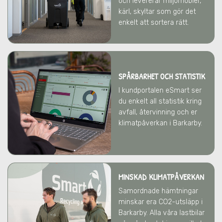
och levererar miljömöbler,
kärl, skyltar som gör det
enkelt att sortera rätt.
SPÅRBARHET OCH STATISTIK
I kundportalen eSmart ser
du enkelt all statistik kring
avfall, återvinning och er
klimatpåverkan
i Barkarby
.
MINSKAD KLIMATPÅVERKAN
Samordnade hämtningar
minskar era CO2-utsläpp
i
Barkarby
. Alla våra lastbilar