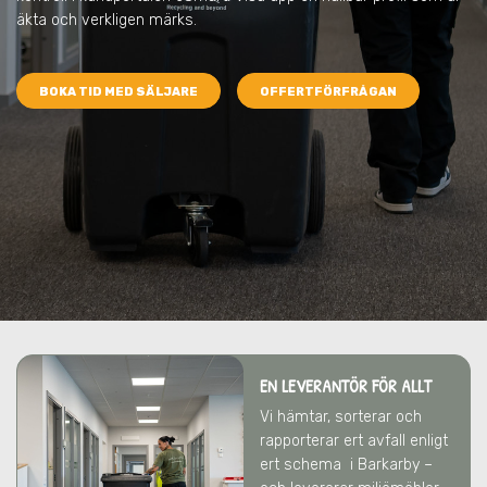
äkta och verkligen märks.
BOKA TID MED SÄLJARE
OFFERTFÖRFRÅGAN
EN LEVERANTÖR FÖR ALLT
Vi hämtar, sorterar och
rapporterar ert avfall enligt
ert schema
i Barkarby
–