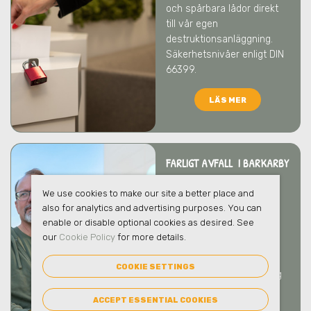
och spårbara lådor direkt
till vår egen
destruktionsanläggning.
Säkerhetsnivåer enligt DIN
66399.
LÄS MER
FARLIGT AVFALL I BARKARBY
Vi tar hand om ert farliga
We use cookies to make our site a better place and
avfall på ett säkert och
also for analytics and advertising purposes. You can
ansvarsfullt sätt som
enable or disable optional cookies as desired. See
skyddar både människor
our
Cookie Policy
for more details.
och miljö
i Barkarby
. Vi
bistår gärna med
COOKIE SETTINGS
rådgivning kring hantering
och emballage.
ACCEPT ESSENTIAL COOKIES