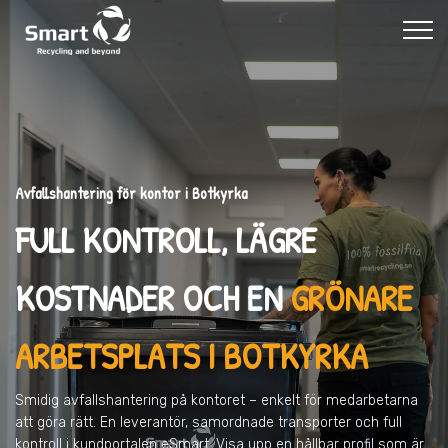
Avfallshantering för kontor i Botkyrka
FULL KONTROLL, LÄGRE
KOSTNADER OCH EN
GRÖNARE
ARBETSPLATS I BOTKYRKA
Smidig avfallshantering på kontoret – enkelt för medarbetarna
att göra rätt. En leverantör, samordnade transporter och full
kontroll i kundportalen eSmart. Visa upp en hållbar profil som är