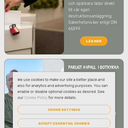
och spårbara lådor direkt
till vår egen
destruktionsanläggning.
Säkerhetsnivåer enligt DIN
66399.
LÄS MER
FARLIGT AVFALL I BOTKYRKA
Vi tar hand om ert farliga
We use cookies to make our site a better place and
avfall på ett säkert och
also for analytics and advertising purposes. You can
ansvarsfullt sätt som
enable or disable optional cookies as desired. See
skyddar både människor
our
Cookie Policy
for more details.
och miljö
i Botkyrka
. Vi
bistår gärna med
COOKIE SETTINGS
rådgivning kring hantering
och emballage.
ACCEPT ESSENTIAL COOKIES