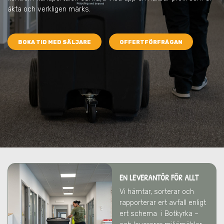
äkta och verkligen märks.
BOKA TID MED SÄLJARE
OFFERTFÖRFRÅGAN
EN LEVERANTÖR FÖR ALLT
Vi hämtar, sorterar och
rapporterar ert avfall enligt
ert schema
i Botkyrka
–