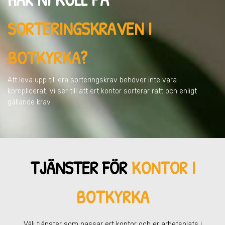
SORTERINGSKRAVEN
I
BOTKYRKA
?
Att leva upp till era sorteringskrav behöver inte vara
komplicerat. Vi ser till att ert kontor sorterar rätt och enligt
gällande krav.
TJÄNSTER FÖR
KONTOR I
BOTKYRKA
Välj tjänster som passar ert kontor och er arbetsplats
i