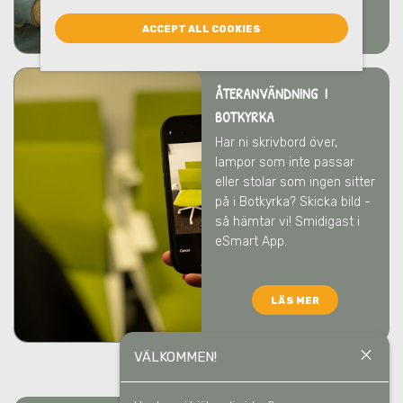
LÄS MER
ACCEPT ALL COOKIES
ÅTERANVÄNDNING I
BOTKYRKA
Har ni skrivbord över,
lampor som inte passar
eller stolar som ingen sitter
på
i Botkyrka
? Skicka bild -
så hämtar vi! Smidigast i
eSmart App.
LÄS MER
close
VÄLKOMMEN!