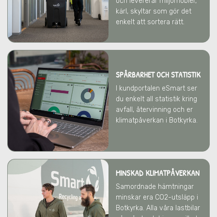
och levererar miljömöbler,
kärl, skyltar som gör det
enkelt att sortera rätt.
SPÅRBARHET OCH STATISTIK
I kundportalen eSmart ser
du enkelt all statistik kring
avfall, återvinning och er
klimatpåverkan
i Botkyrka
.
MINSKAD KLIMATPÅVERKAN
Samordnade hämtningar
minskar era CO2-utsläpp
i
Botkyrka
. Alla våra lastbilar