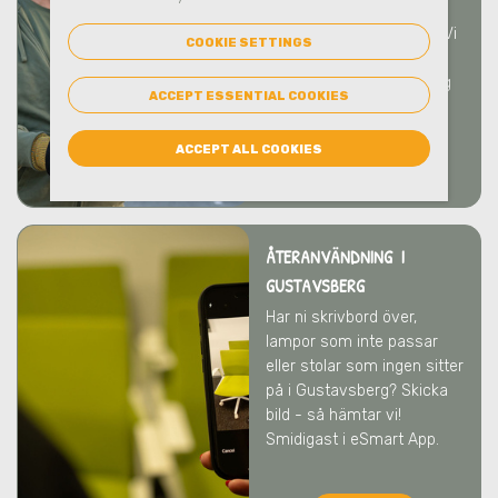
skyddar både människor
och miljö
i Gustavsberg
. Vi
COOKIE SETTINGS
bistår gärna med
rådgivning kring hantering
ACCEPT ESSENTIAL COOKIES
och emballage.
ACCEPT ALL COOKIES
LÄS MER
ÅTERANVÄNDNING I
GUSTAVSBERG
Har ni skrivbord över,
lampor som inte passar
eller stolar som ingen sitter
på
i Gustavsberg
? Skicka
bild - så hämtar vi!
Smidigast i eSmart App.