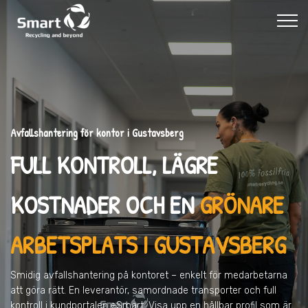
Avfallshantering för kontor i Gustavsberg
FULL KONTROLL, LÄGRE
KOSTNADER OCH EN
GRÖNARE
ARBETSPLATS I GUSTAVSBERG
Smidig avfallshantering på kontoret – enkelt för medarbetarna
att göra rätt. En leverantör, samordnade transporter och full
kontroll i kundportalen eSmart. Visa upp en hållbar profil som är