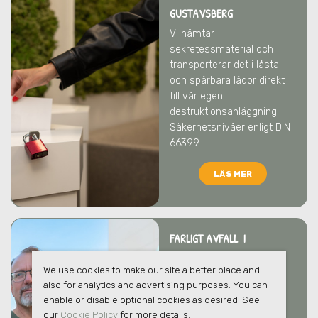
GUSTAVSBERG
Vi hämtar
sekretessmaterial och
transporterar det i låsta
och spårbara lådor direkt
till vår egen
destruktionsanläggning.
Säkerhetsnivåer enligt DIN
66399.
LÄS MER
FARLIGT AVFALL I
GUSTAVSBERG
We use cookies to make our site a better place and
Vi tar hand om ert farliga
also for analytics and advertising purposes. You can
avfall på ett säkert och
enable or disable optional cookies as desired. See
ansvarsfullt sätt som
our
Cookie Policy
for more details.