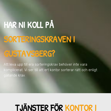
HAR NI KOLL PÅ
SORTERINGSKRAVEN
I
GUSTAVSBERG
?
Att leva upp till era sorteringskrav behöver inte vara
komplicerat. Vi ser till att ert kontor sorterar rätt och enligt
gällande krav.
TJÄNSTER FÖR
KONTOR I