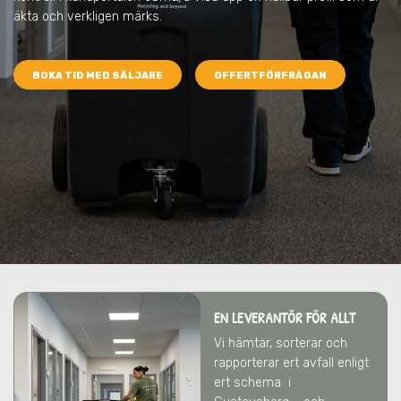
äkta och verkligen märks.
BOKA TID MED SÄLJARE
OFFERTFÖRFRÅGAN
EN LEVERANTÖR FÖR ALLT
Vi hämtar, sorterar och
rapporterar ert avfall enligt
ert schema
i