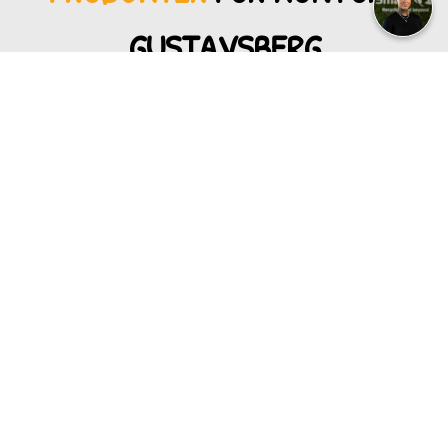
GUSTAVSBERG
Vi erbjuder produkter som gör det enkelt för medarbetarna att
sortera rätt
i Gustavsberg
.
SNYGGA MILJÖMÖBLER FÖR
KONTOR
I GUSTAVSBERG
Miljömöbler med både
design och funktion
i
Gustavsberg
–
kompletterade med tydliga
skyltar för enkel sortering.
Det skapar ett
hållbarhetsarbete som
syns i vardagen.