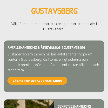
GUSTAVSBERG
Välj tjänster som passar ert kontor och er arbetsplats
i
Gustavsberg
.
AVFALLSHANTERING & ÅTERVINNING
I GUSTAVSBERG
Vi skapar en smidig och hållbar avfallshantering på ert
kontor
i Gustavsberg
. Kärl töms enligt schema och
statistik samlas i eSmart, så att ni enkelt kan följa upp och
rapportera.
LÄS MER OM AVFALLSHANTERING
SEKRETESSHANTERING I