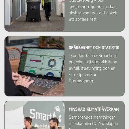
Gustavsberg
– och
levererar miljömöbler, kärl,
skyltar som gör det enkelt
att sortera rätt.
SPÅRBARHET OCH STATISTIK
I kundportalen eSmart ser
du enkelt all statistik kring
avfall, återvinning och er
klimatpåverkan
i
Gustavsberg
.
MINSKAD KLIMATPÅVERKAN
Samordnade hämtningar
minskar era CO2-utsläpp
i