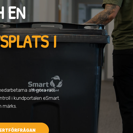
H EN
SPLATS I
medarbetarna att göra rätt.
troll i kundportalen eSmart.
en märks.
ERTFÖRFRÅGAN