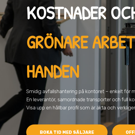
KOSTNADER OC
GRÖNARE ARBET
HANDEN
Smidig avfallshantering på kontoret – enkelt för 
En leverantör, samordnade transporter och full kon
Visa upp en hållbar profil som är äkta och verklig
BOKA TID MED SÄLJARE
OFF