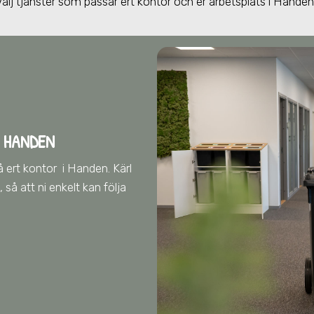
Välj tjänster som passar ert kontor och er arbetsplats
i Handen
 HANDEN
å ert kontor
i Handen
. Kärl
så att ni enkelt kan följa