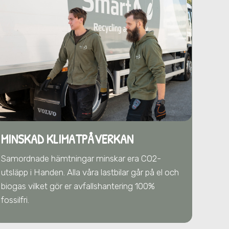
MINSKAD KLIMATPÅVERKAN
Samordnade hämtningar minskar era CO2-
utsläpp
i Handen
. Alla våra lastbilar går på el och
biogas vilket gör er avfallshantering 100%
fossilfri.