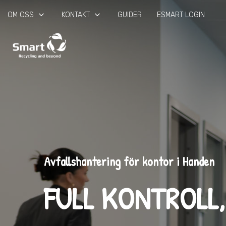
keyboard_arrow_down
keyboard_arrow_down
OM OSS
KONTAKT
GUIDER
ESMART LOGIN
Avfallshantering för kontor i Handen
FULL KONTROLL,