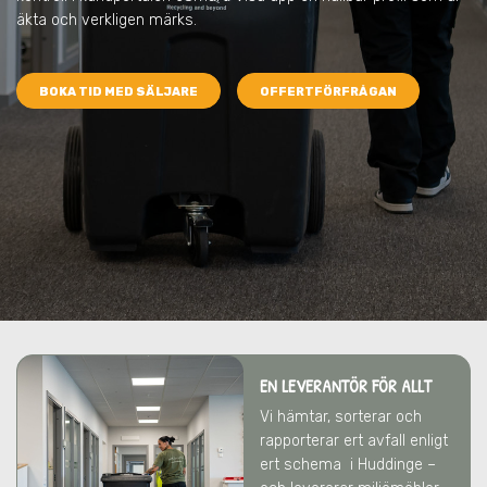
äkta och verkligen märks.
BOKA TID MED SÄLJARE
OFFERTFÖRFRÅGAN
EN LEVERANTÖR FÖR ALLT
Vi hämtar, sorterar och
rapporterar ert avfall enligt
ert schema
i Huddinge
–