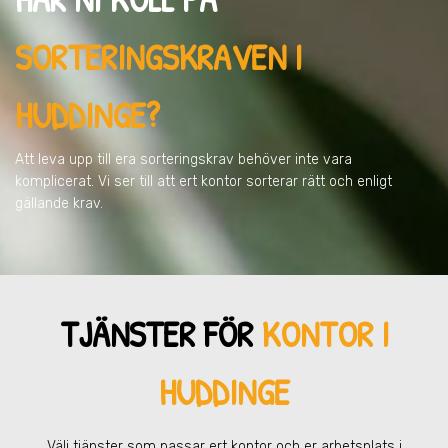
SORTERINGSKRAVEN
I
HUDDINGE
?
Att leva upp till era sorteringskrav behöver inte vara
komplicerat. Vi ser till att ert kontor sorterar rätt och enligt
gällande krav.
TJÄNSTER FÖR
KONTOR I
HUDDINGE
Välj tjänster som passar ert kontor och er arbetsplats
i