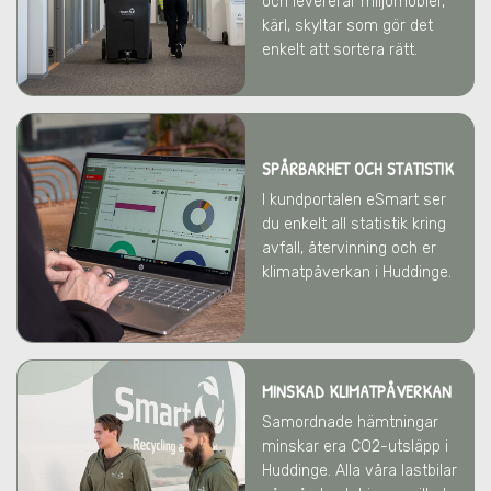
och levererar miljömöbler,
kärl, skyltar som gör det
enkelt att sortera rätt.
SPÅRBARHET OCH STATISTIK
I kundportalen eSmart ser
du enkelt all statistik kring
avfall, återvinning och er
klimatpåverkan
i Huddinge
.
MINSKAD KLIMATPÅVERKAN
Samordnade hämtningar
minskar era CO2-utsläpp
i
Huddinge
. Alla våra lastbilar