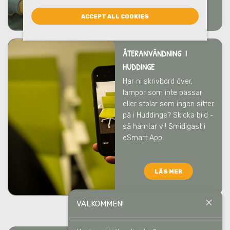
LÄS MER
ACCEPT ALL COOKIES
ÅTERANVÄNDNING I
HUDDINGE
Har ni skrivbord över,
lampor som inte passar
eller stolar som ingen sitter
på
i Huddinge
? Skicka bild -
så hämtar vi! Smidigast i
eSmart App.
LÄS MER
close
VÄLKOMMEN!