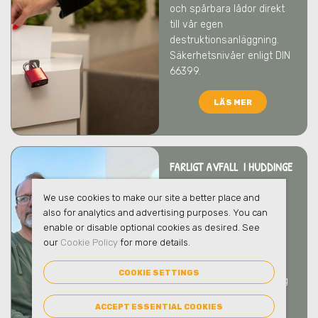
och spårbara lådor direkt
till vår egen
destruktionsanläggning.
Säkerhetsnivåer enligt DIN
66399.
LÄS MER
FARLIGT AVFALL I HUDDINGE
Vi tar hand om ert farliga
We use cookies to make our site a better place and
avfall på ett säkert och
also for analytics and advertising purposes. You can
ansvarsfullt sätt som
enable or disable optional cookies as desired. See
skyddar både människor
our
Cookie Policy
for more details.
och miljö
i Huddinge
. Vi
bistår gärna med
COOKIE SETTINGS
rådgivning kring hantering
och emballage.
ACCEPT ESSENTIAL COOKIES