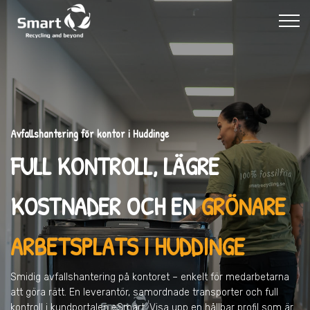
Avfallshantering för kontor i Huddinge
FULL KONTROLL, LÄGRE
KOSTNADER OCH EN
GRÖNARE
ARBETSPLATS I HUDDINGE
Smidig avfallshantering på kontoret – enkelt för medarbetarna
att göra rätt. En leverantör, samordnade transporter och full
kontroll i kundportalen eSmart. Visa upp en hållbar profil som är