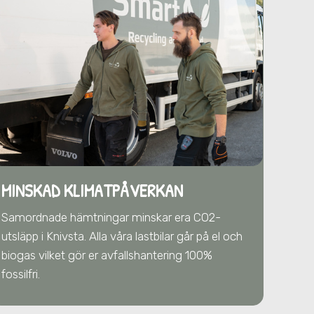
MINSKAD KLIMATPÅVERKAN
Samordnade hämtningar minskar era CO2-
utsläpp
i Knivsta
. Alla våra lastbilar går på el och
biogas vilket gör er avfallshantering 100%
fossilfri.