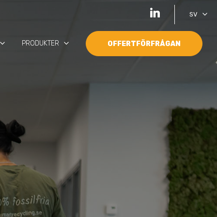
keyboard_arrow_down
SV
oard_arrow_down
keyboard_arrow_down
PRODUKTER
OFFERTFÖRFRÅGAN