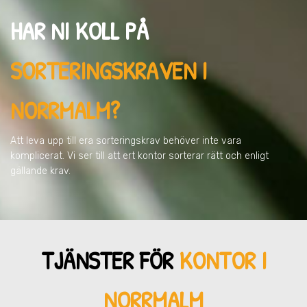
HAR NI KOLL PÅ
SORTERINGSKRAVEN
I
NORRMALM
?
Att leva upp till era sorteringskrav behöver inte vara
komplicerat. Vi ser till att ert kontor sorterar rätt och enligt
gällande krav.
TJÄNSTER FÖR
KONTOR I
NORRMALM