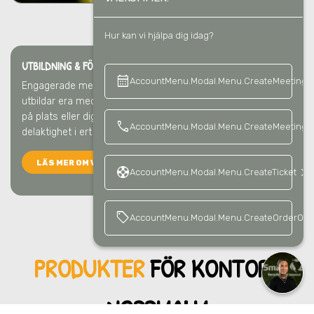
Hur kan vi hjälpa dig idag?
UTBILDNING & FÖRELÄSNING I NORRMALM
calendar_month
keyboard_a
AccountMenu.Modal.Menu.CreateMeeting
Engagerade medarbetare gör störst skillnad
i Norrmalm
. Vi
utbildar era medarbetare så att ni blir bäst på återvinning –
på plats eller digitalt. Det ger kunskap, förståelse och
call
AccountMenu.Modal.Menu.CreateMeetingCa
delaktighet i ert hållbarhetsarbete.
LÄS MER OM VÅRA UTBILDNINGAR
support
keyboard_arrow_right
AccountMenu.Modal.Menu.CreateTicket
sell
AccountMenu.Modal.Menu.CreateOrderOffe
PRODUKTER
FÖR KONTO
R I
NORRMALM