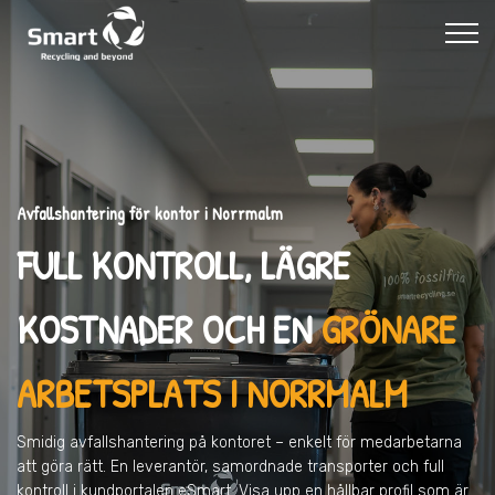
Avfallshantering för kontor i Norrmalm
FULL KONTROLL, LÄGRE
KOSTNADER OCH EN
GRÖNARE
ARBETSPLATS I NORRMALM
Smidig avfallshantering på kontoret – enkelt för medarbetarna
att göra rätt. En leverantör, samordnade transporter och full
kontroll i kundportalen eSmart. Visa upp en hållbar profil som är