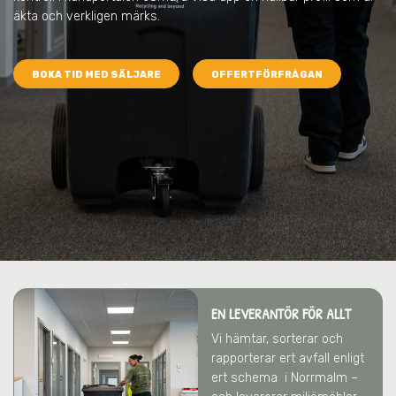
äkta och verkligen märks.
BOKA TID MED SÄLJARE
OFFERTFÖRFRÅGAN
EN LEVERANTÖR FÖR ALLT
Vi hämtar, sorterar och
rapporterar ert avfall enligt
ert schema
i Norrmalm
–