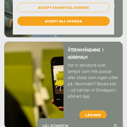
rådgivning kring hantering
ACCEPT ESSENTIAL COOKIES
och emballage.
ACCEPT ALL COOKIES
LÄS MER
ÅTERANVÄNDNING I
NORRMALM
Har ni skrivbord över,
lampor som inte passar
eller stolar som ingen sitter
på
i Norrmalm
? Skicka bild
- så hämtar vi! Smidigast i
eSmart App.
LÄS MER
close
VÄLKOMMEN!