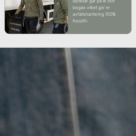
lastbilar går på el och
biogas vilket gör er
avfallshantering 100%
fossilfri.