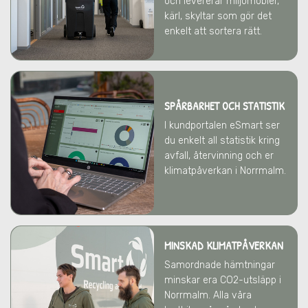
och levererar miljömöbler,
kärl, skyltar som gör det
enkelt att sortera rätt.
SPÅRBARHET OCH STATISTIK
I kundportalen eSmart ser
du enkelt all statistik kring
avfall, återvinning och er
klimatpåverkan
i Norrmalm
.
MINSKAD KLIMATPÅVERKAN
Samordnade hämtningar
minskar era CO2-utsläpp
i
Norrmalm
. Alla våra