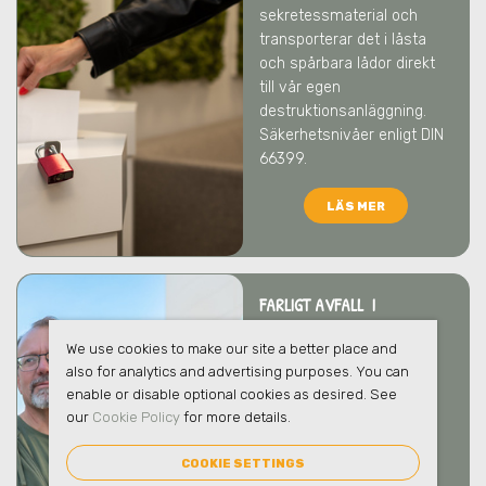
sekretessmaterial och
transporterar det i låsta
och spårbara lådor direkt
till vår egen
destruktionsanläggning.
Säkerhetsnivåer enligt DIN
66399.
LÄS MER
FARLIGT AVFALL I
NORRMALM
We use cookies to make our site a better place and
Vi tar hand om ert farliga
also for analytics and advertising purposes. You can
avfall på ett säkert och
enable or disable optional cookies as desired. See
ansvarsfullt sätt som
our
Cookie Policy
for more details.
skyddar både människor
och miljö
i Norrmalm
. Vi
COOKIE SETTINGS
bistår gärna med