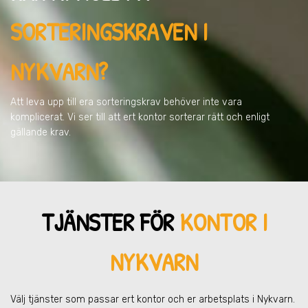
SORTERINGSKRAVEN
I
NYKVARN
?
Att leva upp till era sorteringskrav behöver inte vara
komplicerat. Vi ser till att ert kontor sorterar rätt och enligt
gällande krav.
TJÄNSTER FÖR
KONTOR I
NYKVARN
Välj tjänster som passar ert kontor och er arbetsplats
i Nykvarn
.