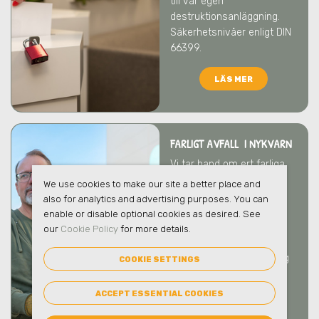
till vår egen
destruktionsanläggning.
Säkerhetsnivåer enligt DIN
66399.
LÄS MER
FARLIGT AVFALL I NYKVARN
Vi tar hand om ert farliga
avfall på ett säkert och
We use cookies to make our site a better place and
ansvarsfullt sätt som
also for analytics and advertising purposes. You can
skyddar både människor
enable or disable optional cookies as desired. See
och miljö
i Nykvarn
. Vi
our
Cookie Policy
for more details.
bistår gärna med
rådgivning kring hantering
COOKIE SETTINGS
och emballage.
ACCEPT ESSENTIAL COOKIES
LÄS MER