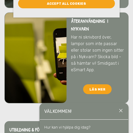
ACCEPT ALL COOKIES
ÅTERANVÄNDNING I
NYKVARN
Har ni skrivbord över,
lampor som inte passar
eller stolar som ingen sitter
på
i Nykvarn
? Skicka bild -
så hämtar vi! Smidigast i
eSmart App.
LÄS MER
close
VÄLKOMMEN!
Hur kan vi hjälpa dig idag?
UTBILDNING & FÖRELÄSNING I NYKVARN