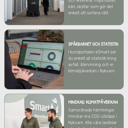
och levererar miljömöbler,
kärl, skyltar som gör det
enkelt att sortera rätt.
SPÅRBARHET OCH STATISTIK
I kundportalen eSmart ser
du enkelt all statistik kring
avfall, återvinning och er
klimatpåverkan
i Nykvarn
.
MINSKAD KLIMATPÅVERKAN
Samordnade hämtningar
minskar era CO2-utsläpp
i
Nykvarn
. Alla våra lastbilar