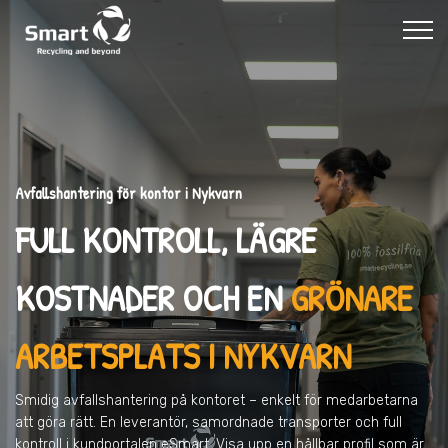
Avfallshantering för kontor i Nykvarn
FULL KONTROLL, LÄGRE
KOSTNADER OCH EN
GRÖNARE
ARBETSPLATS I NYKVARN
Smidig avfallshantering på kontoret – enkelt för medarbetarna
att göra rätt. En leverantör, samordnade transporter och full
kontroll i kundportalen eSmart. Visa upp en hållbar profil som är