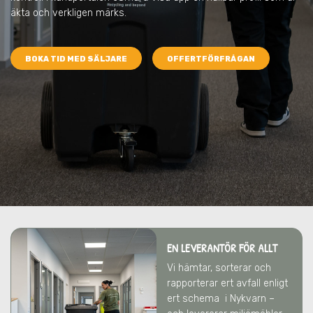
äkta och verkligen märks.
BOKA TID MED SÄLJARE
OFFERTFÖRFRÅGAN
EN LEVERANTÖR FÖR ALLT
Vi hämtar, sorterar och
rapporterar ert avfall enligt
ert schema
i Nykvarn
–