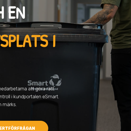
H EN
SPLATS I
medarbetarna att göra rätt.
troll i kundportalen eSmart.
en märks.
ERTFÖRFRÅGAN