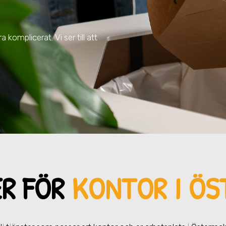
 komplicerat. Vi ser till att
ER FÖR
KONTOR I ÖS