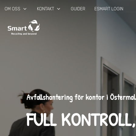
keyboard_arrow_down
keyboard_arrow_down
OM OSS
KONTAKT
GUIDER
ESMART LOGIN
Avfallshantering för kontor i Österma
FULL KONTROLL,