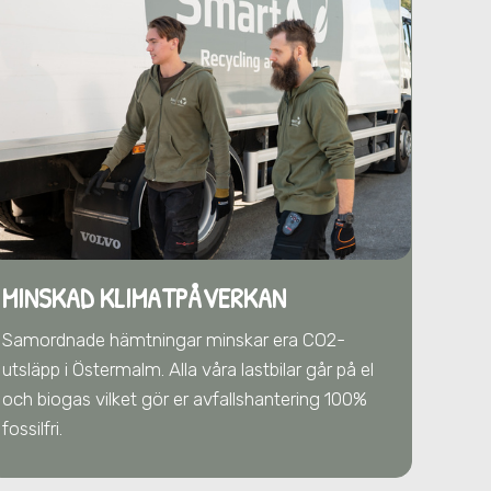
MINSKAD KLIMATPÅVERKAN
Samordnade hämtningar minskar era CO2-
utsläpp
i Östermalm
. Alla våra lastbilar går på el
och biogas vilket gör er avfallshantering 100%
fossilfri.