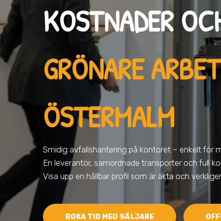
KOSTNADER OC
GRÖNARE ARBET
ÖSTERMALM
Smidig avfallshantering på kontoret – enkelt för 
En leverantör, samordnade transporter och full kon
Visa upp en hållbar profil som är äkta och verklig
BOKA TID MED SÄLJARE
OFF