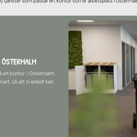
lj tjänster som passar ert kontor och er arbetsplats
i Österma
 ÖSTERMALM
å ert kontor
i Östermalm
.
art, så att ni enkelt kan