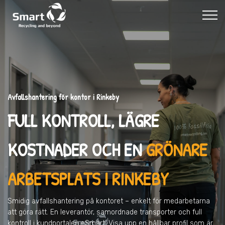
Avfallshantering för kontor i Rinkeby
FULL KONTROLL, LÄGRE
KOSTNADER OCH EN
GRÖNARE
ARBETSPLATS I RINKEBY
Smidig avfallshantering på kontoret – enkelt för medarbetarna
att göra rätt. En leverantör, samordnade transporter och full
kontroll i kundportalen eSmart. Visa upp en hållbar profil som är