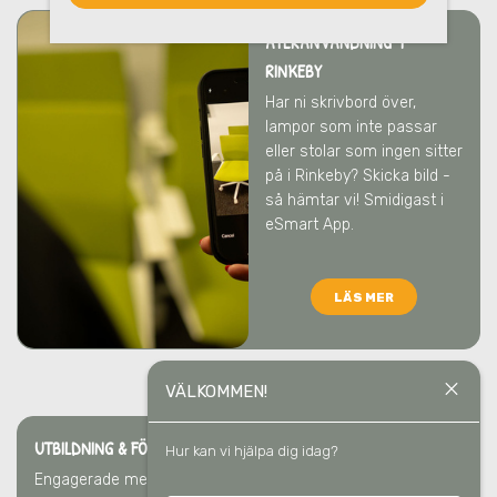
ÅTERANVÄNDNING I
RINKEBY
Har ni skrivbord över,
lampor som inte passar
eller stolar som ingen sitter
på
i Rinkeby
? Skicka bild -
så hämtar vi! Smidigast i
eSmart App.
LÄS MER
close
VÄLKOMMEN!
UTBILDNING & FÖRELÄSNING I RINKEBY
Hur kan vi hjälpa dig idag?
Engagerade medarbetare gör störst skillnad
i Rinkeby
. Vi