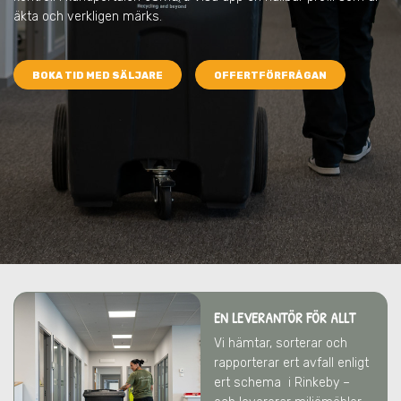
äkta och verkligen märks.
BOKA TID MED SÄLJARE
OFFERTFÖRFRÅGAN
EN LEVERANTÖR FÖR ALLT
Vi hämtar, sorterar och
rapporterar ert avfall enligt
ert schema
i Rinkeby
–