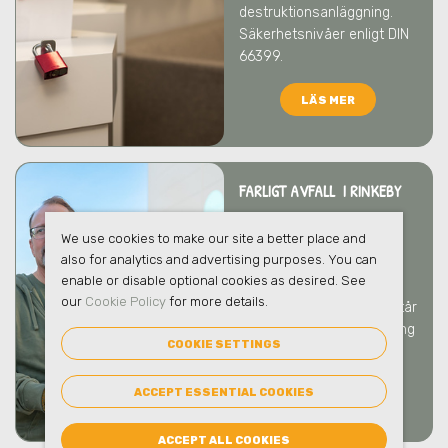
destruktionsanläggning.
Säkerhetsnivåer enligt DIN
66399.
LÄS MER
FARLIGT AVFALL I RINKEBY
Vi tar hand om ert farliga
We use cookies to make our site a better place and
avfall på ett säkert och
also for analytics and advertising purposes. You can
ansvarsfullt sätt som
enable or disable optional cookies as desired. See
skyddar både människor
our
Cookie Policy
for more details.
och miljö
i Rinkeby
. Vi bistår
gärna med rådgivning kring
COOKIE SETTINGS
hantering och emballage.
ACCEPT ESSENTIAL COOKIES
LÄS MER
ACCEPT ALL COOKIES