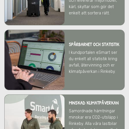
och levererar miljömöbler,
kärl, skyltar som gör det
enkelt att sortera rätt.
SPÅRBARHET OCH STATISTIK
I kundportalen eSmart ser
du enkelt all statistik kring
avfall, återvinning och er
klimatpåverkan
i Rinkeby
.
MINSKAD KLIMATPÅVERKAN
Samordnade hämtningar
minskar era CO2-utsläpp
i
Rinkeby
. Alla våra lastbilar