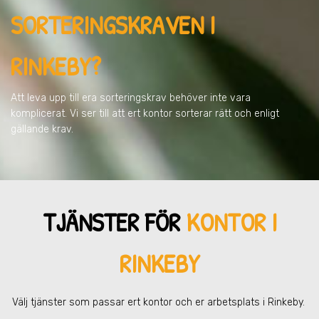
SORTERINGSKRAVEN
I
RINKEBY
?
Att leva upp till era sorteringskrav behöver inte vara
komplicerat. Vi ser till att ert kontor sorterar rätt och enligt
gällande krav.
TJÄNSTER FÖR
KONTOR I
RINKEBY
Välj tjänster som passar ert kontor och er arbetsplats
i Rinkeby
.