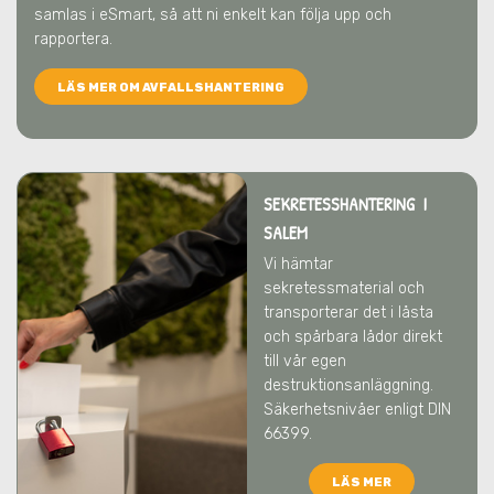
samlas i eSmart, så att ni enkelt kan följa upp och
rapportera.
LÄS MER OM AVFALLSHANTERING
SEKRETESSHANTERING I
SALEM
Vi hämtar
sekretessmaterial och
transporterar det i låsta
och spårbara lådor direkt
till vår egen
destruktionsanläggning.
Säkerhetsnivåer enligt DIN
66399.
LÄS MER