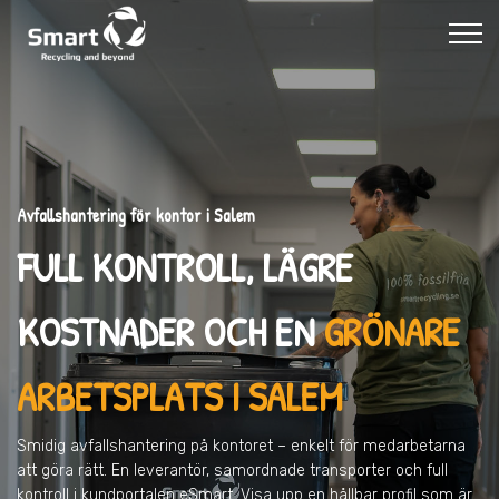
Avfallshantering för kontor i Salem
FULL KONTROLL, LÄGRE
KOSTNADER OCH EN
GRÖNARE
ARBETSPLATS I SALEM
Smidig avfallshantering på kontoret – enkelt för medarbetarna
att göra rätt. En leverantör, samordnade transporter och full
kontroll i kundportalen eSmart. Visa upp en hållbar profil som är