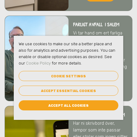
FARLIGT AVFALL I SALEM
Vi tar hand om ert farliga
avfall på ett säkert och
We use cookies to make our site a better place and
ansvarsfullt sätt som
also for analytics and advertising purposes. You can
skyddar både människor
enable or disable optional cookies as desired. See
och miljö
i Salem
. Vi bistår
our
Cookie Policy
for more details.
gärna med rådgivning kring
hantering och emballage.
COOKIE SETTINGS
LÄS MER
ACCEPT ESSENTIAL COOKIES
ACCEPT ALL COOKIES
ÅTERANVÄNDNING I SALEM
Har ni skrivbord över,
lampor som inte passar
eller stolar som ingen sitter