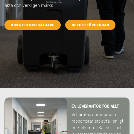
äkta och verkligen märks.
BOKA TID MED SÄLJARE
OFFERTFÖRFRÅGAN
EN LEVERANTÖR FÖR ALLT
Vi hämtar, sorterar och
rapporterar ert avfall enligt
ert schema
i Salem
– och