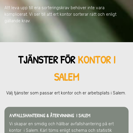
Att leva upp till era sorteringskrav behöver inte vara
komplicerat. Vi ser till att ert kontor sorterar rätt och enligt
gällande krav.
TJÄNSTER FÖR
KONTOR I
SALEM
Välj tjänster som passar ert kontor och er arbetsplats
i Salem
.
AVFALLSHANTERING & ÅTERVINNING
I SALEM
Vi skapar en smidig och hållbar avfallshantering på ert
kontor
i Salem
. Kärl töms enligt schema och statistik