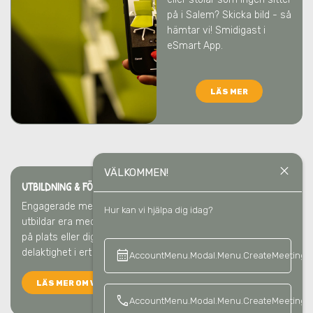
på
i Salem
? Skicka bild - så
hämtar vi! Smidigast i
eSmart App.
LÄS MER
close
VÄLKOMMEN!
UTBILDNING & FÖRELÄSNING I SALEM
Engagerade medarbetare gör störst skillnad
i Salem
. Vi
Hur kan vi hjälpa dig idag?
utbildar era medarbetare så att ni blir bäst på återvinning –
på plats eller digitalt. Det ger kunskap, förståelse och
delaktighet i ert hållbarhetsarbete.
calendar_month
keyboard_a
AccountMenu.Modal.Menu.CreateMeeting
LÄS MER OM VÅRA UTBILDNINGAR
call
AccountMenu.Modal.Menu.CreateMeetingCa