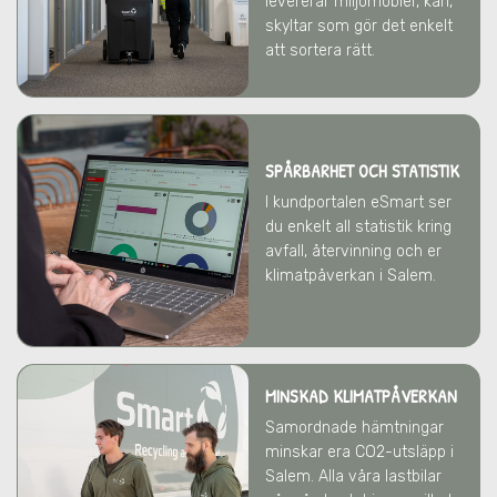
levererar miljömöbler, kärl,
skyltar som gör det enkelt
att sortera rätt.
SPÅRBARHET OCH STATISTIK
I kundportalen eSmart ser
du enkelt all statistik kring
avfall, återvinning och er
klimatpåverkan
i Salem
.
MINSKAD KLIMATPÅVERKAN
Samordnade hämtningar
minskar era CO2-utsläpp
i
Salem
. Alla våra lastbilar