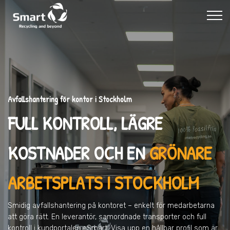
Avfallshantering för kontor i Stockholm
FULL KONTROLL, LÄGRE
KOSTNADER OCH EN
GRÖNARE
ARBETSPLATS I STOCKHOLM
Smidig avfallshantering på kontoret – enkelt för medarbetarna
att göra rätt. En leverantör, samordnade transporter och full
kontroll i kundportalen eSmart. Visa upp en hållbar profil som är