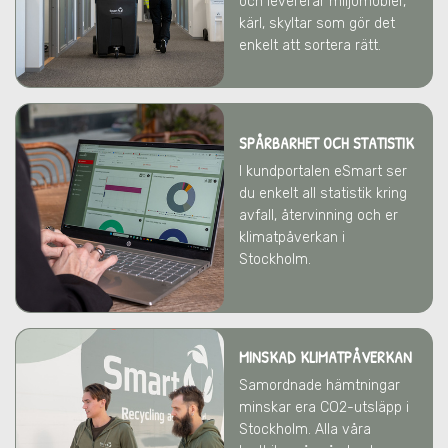
och levererar miljömöbler,
kärl, skyltar som gör det
enkelt att sortera rätt.
SPÅRBARHET OCH STATISTIK
I kundportalen eSmart ser
du enkelt all statistik kring
avfall, återvinning och er
klimatpåverkan
i
Stockholm
.
MINSKAD KLIMATPÅVERKAN
Samordnade hämtningar
minskar era CO2-utsläpp
i
Stockholm
. Alla våra