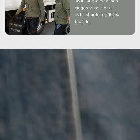
lastbilar går på el och
biogas vilket gör er
avfallshantering 100%
fossilfri.