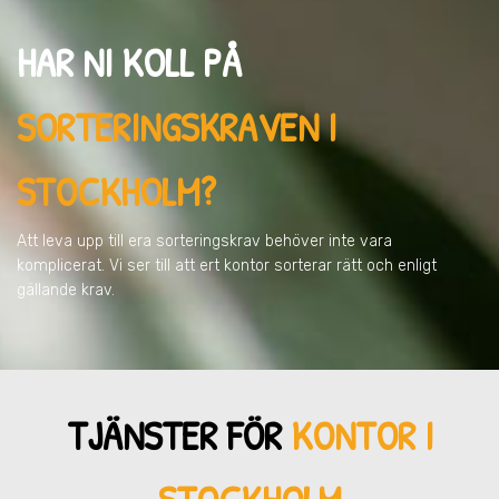
HAR NI KOLL PÅ
SORTERINGSKRAVEN
I
STOCKHOLM
?
Att leva upp till era sorteringskrav behöver inte vara
komplicerat. Vi ser till att ert kontor sorterar rätt och enligt
gällande krav.
TJÄNSTER FÖR
KONTOR I