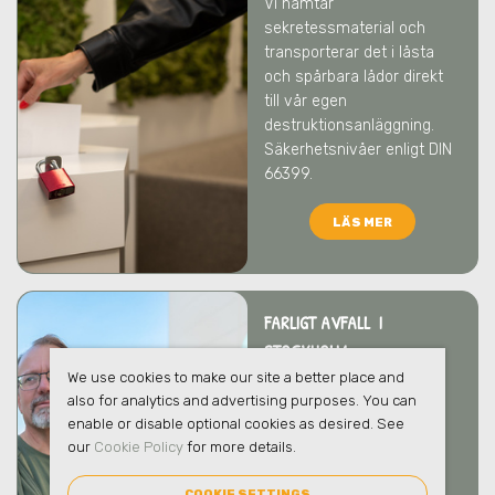
Vi hämtar
sekretessmaterial och
transporterar det i låsta
och spårbara lådor direkt
till vår egen
destruktionsanläggning.
Säkerhetsnivåer enligt DIN
66399.
LÄS MER
FARLIGT AVFALL I
STOCKHOLM
We use cookies to make our site a better place and
Vi tar hand om ert farliga
also for analytics and advertising purposes. You can
avfall på ett säkert och
enable or disable optional cookies as desired. See
ansvarsfullt sätt som
our
Cookie Policy
for more details.
skyddar både människor
och miljö
i Stockholm
. Vi
COOKIE SETTINGS