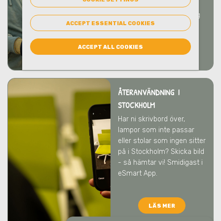
bistår gärna med
rådgivning kring hantering
ACCEPT ESSENTIAL COOKIES
och emballage.
ACCEPT ALL COOKIES
LÄS MER
ÅTERANVÄNDNING I
STOCKHOLM
Har ni skrivbord över,
lampor som inte passar
eller stolar som ingen sitter
på
i Stockholm
? Skicka bild
- så hämtar vi! Smidigast i
eSmart App.
LÄS MER