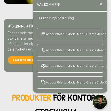
close
VÄLKOMMEN!
Hur kan vi hjälpa dig idag?
UTBILDNING & FÖRELÄSNING I STOCKHOLM
Engagerade medarbetare gör störst skillnad
i Stockholm
. Vi
calendar_month
keyboard_a
AccountMenu.Modal.Menu.CreateMeeting
utbildar era medarbetare så att ni blir bäst på återvinning –
på plats eller digitalt. Det ger kunskap, förståelse och
call
delaktighet i ert hållbarhetsarbete.
AccountMenu.Modal.Menu.CreateMeetingCa
LÄS MER OM VÅRA UTBILDNINGAR
support
keyboard_arrow_right
AccountMenu.Modal.Menu.CreateTicket
sell
AccountMenu.Modal.Menu.CreateOrderOffe
PRODUKTER
FÖR KONTO
R I