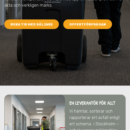
äkta och verkligen märks.
BOKA TID MED SÄLJARE
OFFERTFÖRFRÅGAN
EN LEVERANTÖR FÖR ALLT
Vi hämtar, sorterar och
rapporterar ert avfall enligt
ert schema
i Stockholm
–