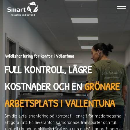
Avfallshantering för kontor i Vallentuna
FULL KONTROLL, LÄGRE
KOSTNADER OCH EN
GRÖNARE
ARBETSPLATS I VALLENTUNA
Smidig avfallshantering på kontoret – enkelt för medarbetarna
att göra rätt. En leverantör, samordnade transporter och full
kontroll i kundportalen eSmart. Visa upp en hållbar profil som är