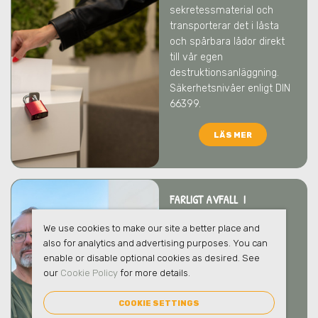
sekretessmaterial och
transporterar det i låsta
och spårbara lådor direkt
till vår egen
destruktionsanläggning.
Säkerhetsnivåer enligt DIN
66399.
LÄS MER
FARLIGT AVFALL I
VALLENTUNA
We use cookies to make our site a better place and
Vi tar hand om ert farliga
also for analytics and advertising purposes. You can
avfall på ett säkert och
enable or disable optional cookies as desired. See
ansvarsfullt sätt som
our
Cookie Policy
for more details.
skyddar både människor
och miljö
i Vallentuna
. Vi
COOKIE SETTINGS
bistår gärna med