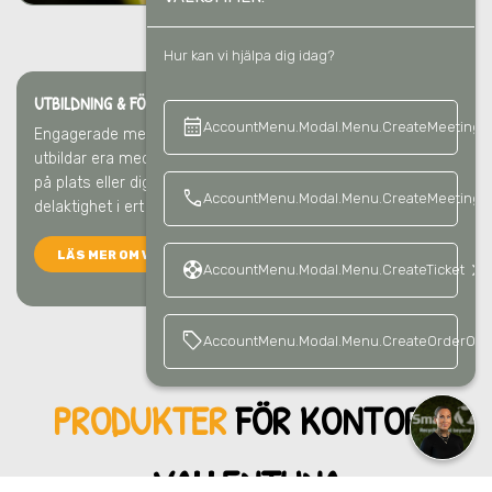
Hur kan vi hjälpa dig idag?
UTBILDNING & FÖRELÄSNING I VALLENTUNA
calendar_month
keyboard_a
AccountMenu.Modal.Menu.CreateMeeting
Engagerade medarbetare gör störst skillnad
i Vallentuna
. Vi
utbildar era medarbetare så att ni blir bäst på återvinning –
på plats eller digitalt. Det ger kunskap, förståelse och
call
AccountMenu.Modal.Menu.CreateMeetingCa
delaktighet i ert hållbarhetsarbete.
LÄS MER OM VÅRA UTBILDNINGAR
support
keyboard_arrow_right
AccountMenu.Modal.Menu.CreateTicket
sell
AccountMenu.Modal.Menu.CreateOrderOffe
PRODUKTER
FÖR KONTO
R I
VALLENTUNA