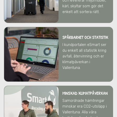
och levererar miljömöbler,
kärl, skyltar som gör det
enkelt att sortera rätt.
SPÅRBARHET OCH STATISTIK
I kundportalen eSmart ser
du enkelt all statistik kring
avfall, återvinning och er
klimatpåverkan
i
Vallentuna
.
MINSKAD KLIMATPÅVERKAN
Samordnade hämtningar
minskar era CO2-utsläpp
i
Vallentuna
. Alla våra