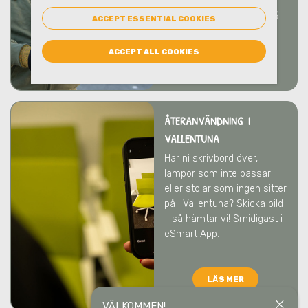
rådgivning kring hantering
ACCEPT ESSENTIAL COOKIES
och emballage.
ACCEPT ALL COOKIES
LÄS MER
ÅTERANVÄNDNING I
VALLENTUNA
Har ni skrivbord över,
lampor som inte passar
eller stolar som ingen sitter
på
i Vallentuna
? Skicka bild
- så hämtar vi! Smidigast i
eSmart App.
LÄS MER
close
VÄLKOMMEN!