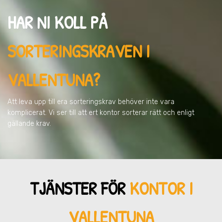
HAR NI KOLL PÅ
SORTERINGSKRAVEN
I
VALLENTUNA
?
Att leva upp till era sorteringskrav behöver inte vara
komplicerat. Vi ser till att ert kontor sorterar rätt och enligt
gällande krav.
TJÄNSTER FÖR
KONTOR I
VALLENTUNA