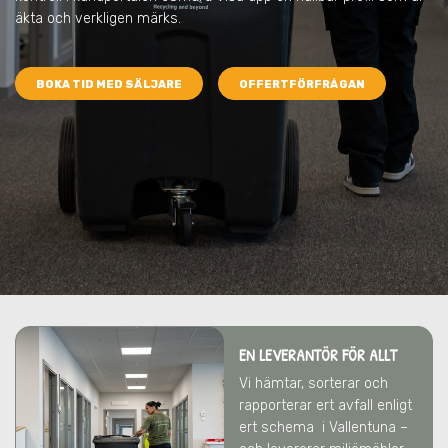
äkta och verkligen märks.
BOKA TID MED SÄLJARE
OFFERTFÖRFRÅGAN
EN LEVERANTÖR FÖR ALLT
Vi hämtar, sorterar och
rapporterar ert avfall enligt
ert schema
i Vallentuna
–