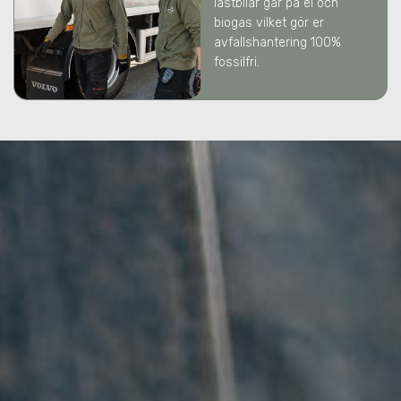
lastbilar går på el och
biogas vilket gör er
avfallshantering 100%
fossilfri.