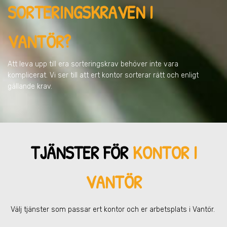
SORTERINGSKRAVEN
I
VANTÖR
?
Att leva upp till era sorteringskrav behöver inte vara
komplicerat. Vi ser till att ert kontor sorterar rätt och enligt
gällande krav.
TJÄNSTER FÖR
KONTOR I
VANTÖR
Välj tjänster som passar ert kontor och er arbetsplats
i Vantör
.