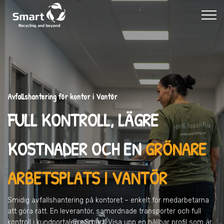
Avfallshantering för kontor i Vantör
FULL KONTROLL, LÄGRE
KOSTNADER OCH EN
GRÖNARE
ARBETSPLATS I VANTÖR
Smidig avfallshantering på kontoret – enkelt för medarbetarna
att göra rätt. En leverantör, samordnade transporter och full
kontroll i kundportalen eSmart. Visa upp en hållbar profil som är