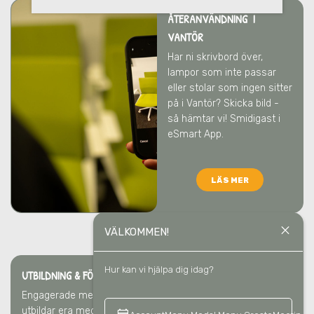
ÅTERANVÄNDNING I
VANTÖR
Har ni skrivbord över,
lampor som inte passar
eller stolar som ingen sitter
på
i Vantör
? Skicka bild -
så hämtar vi! Smidigast i
eSmart App.
LÄS MER
close
VÄLKOMMEN!
Hur kan vi hjälpa dig idag?
UTBILDNING & FÖRELÄSNING I VANTÖR
Engagerade medarbetare gör störst skillnad
i Vantör
. Vi
utbildar era medarbetare så att ni blir bäst på återvinning –