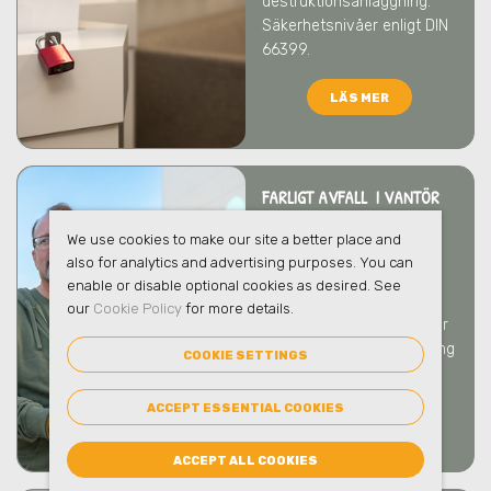
destruktionsanläggning.
Säkerhetsnivåer enligt DIN
66399.
LÄS MER
FARLIGT AVFALL I VANTÖR
Vi tar hand om ert farliga
We use cookies to make our site a better place and
avfall på ett säkert och
also for analytics and advertising purposes. You can
ansvarsfullt sätt som
enable or disable optional cookies as desired. See
skyddar både människor
our
Cookie Policy
for more details.
och miljö
i Vantör
. Vi bistår
gärna med rådgivning kring
COOKIE SETTINGS
hantering och emballage.
ACCEPT ESSENTIAL COOKIES
LÄS MER
ACCEPT ALL COOKIES