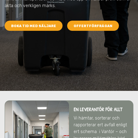
äkta och verkligen märks.
BOKA TID MED SÄLJARE
OFFERTFÖRFRÅGAN
EN LEVERANTÖR FÖR ALLT
Vi hämtar, sorterar och
rapporterar ert avfall enligt
ert schema
i Vantör
– och