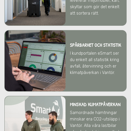
levererar miljömöbler, kärl,
skyltar som gör det enkelt
att sortera rätt.
SPÅRBARHET OCH STATISTIK
I kundportalen eSmart ser
du enkelt all statistik kring
avfall, återvinning och er
klimatpåverkan
i Vantör
.
MINSKAD KLIMATPÅVERKAN
Samordnade hämtningar
minskar era CO2-utsläpp
i
Vantör
. Alla våra lastbilar