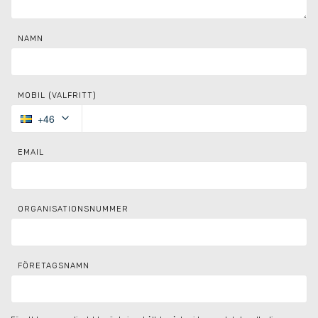
NAMN
MOBIL (VALFRITT)
keyboard_arrow_down
+46
EMAIL
ORGANISATIONSNUMMER
FÖRETAGSNAMN