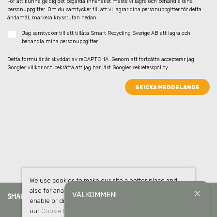
För att kunna ge dig det begärda innehållet måste vi lagra och behandla dina 
personuppgifter. Om du samtycker till att vi lagrar dina personuppgifter för detta 
ändamål, markera kryssrutan nedan.
Jag samtycker till att tillåta Smart Recycling Sverige AB att lagra och
behandla mina personuppgifter
Detta formulär är skyddat av reCAPTCHA. Genom att fortsätta accepterar jag
Googles villkor
och bekräfta att jag har läst
Googles sekretesspolicy
.
SKICKA MEDDELANDE
We use cookies to make our site a better place and
also for analytics and advertising purposes. You can
close
VÄLKOMMEN!
SMART RECYCLING SVERIGE AB
enable or disable optional cookies as desired. See
our
Cookie Policy
for more details.