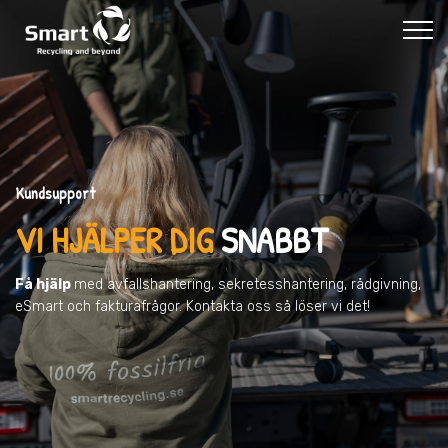
Kundsupport
VI HJÄLPER DIG
SNABBT
Få hjälp
med avfallshantering, sekretesshantering, rådgivning,
eSmart och fakturafrågor. Kontakta oss så löser vi det!